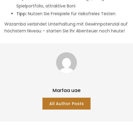
Spielportfolio, attraktive Boni
Tipp:
Nutzen Sie Freispiele für risikofreies Testen
Wazamba verbindet Unterhaltung mit Gewinnpotenzial auf
höchstem Niveau – starten Sie Ihr Abenteuer noch heute!
Marfaa uae
All Author Posts