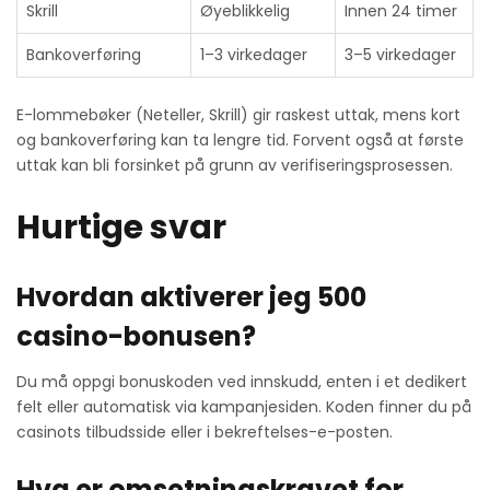
Skrill
Øyeblikkelig
Innen 24 timer
Bankoverføring
1–3 virkedager
3–5 virkedager
E-lommebøker (Neteller, Skrill) gir raskest uttak, mens kort
og bankoverføring kan ta lengre tid. Forvent også at første
uttak kan bli forsinket på grunn av verifiseringsprosessen.
Hurtige svar
Hvordan aktiverer jeg 500
casino-bonusen?
Du må oppgi bonuskoden ved innskudd, enten i et dedikert
felt eller automatisk via kampanjesiden. Koden finner du på
casinots tilbudsside eller i bekreftelses-e-posten.
Hva er omsetningskravet for