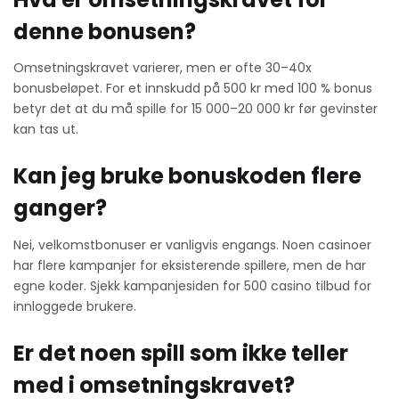
denne bonusen?
Omsetningskravet varierer, men er ofte 30–40x
bonusbeløpet. For et innskudd på 500 kr med 100 % bonus
betyr det at du må spille for 15 000–20 000 kr før gevinster
kan tas ut.
Kan jeg bruke bonuskoden flere
ganger?
Nei, velkomstbonuser er vanligvis engangs. Noen casinoer
har flere kampanjer for eksisterende spillere, men de har
egne koder. Sjekk kampanjesiden for 500 casino tilbud for
innloggede brukere.
Er det noen spill som ikke teller
med i omsetningskravet?