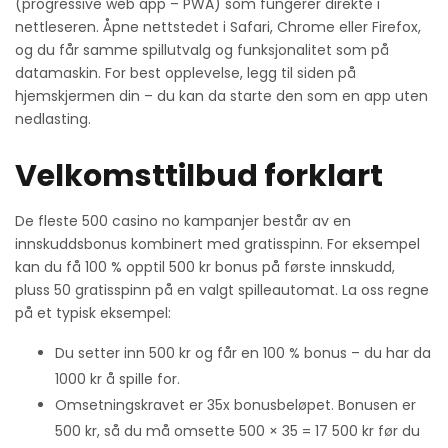
(progressive web app – PWA) som fungerer direkte i
nettleseren. Åpne nettstedet i Safari, Chrome eller Firefox,
og du får samme spillutvalg og funksjonalitet som på
datamaskin. For best opplevelse, legg til siden på
hjemskjermen din – du kan da starte den som en app uten
nedlasting.
Velkomsttilbud forklart
De fleste 500 casino no kampanjer består av en
innskuddsbonus kombinert med gratisspinn. For eksempel
kan du få 100 % opptil 500 kr bonus på første innskudd,
pluss 50 gratisspinn på en valgt spilleautomat. La oss regne
på et typisk eksempel:
Du setter inn 500 kr og får en 100 % bonus – du har da
1000 kr å spille for.
Omsetningskravet er 35x bonusbeløpet. Bonusen er
500 kr, så du må omsette 500 × 35 = 17 500 kr før du