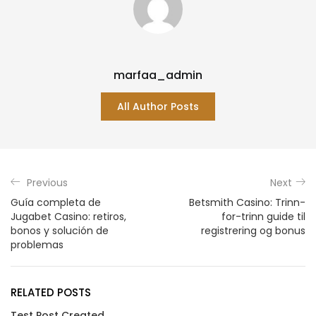
marfaa_admin
All Author Posts
Previous
Next
Guía completa de
Betsmith Casino: Trinn-
Jugabet Casino: retiros,
for-trinn guide til
bonos y solución de
registrering og bonus
problemas
RELATED POSTS
Test Post Created