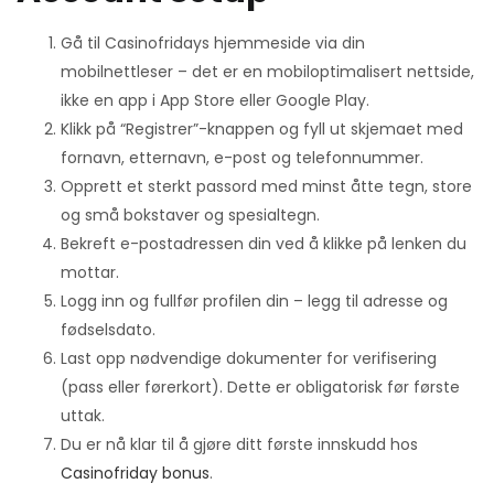
Gå til Casinofridays hjemmeside via din
mobilnettleser – det er en mobiloptimalisert nettside,
ikke en app i App Store eller Google Play.
Klikk på “Registrer”-knappen og fyll ut skjemaet med
fornavn, etternavn, e-post og telefonnummer.
Opprett et sterkt passord med minst åtte tegn, store
og små bokstaver og spesialtegn.
Bekreft e-postadressen din ved å klikke på lenken du
mottar.
Logg inn og fullfør profilen din – legg til adresse og
fødselsdato.
Last opp nødvendige dokumenter for verifisering
(pass eller førerkort). Dette er obligatorisk før første
uttak.
Du er nå klar til å gjøre ditt første innskudd hos
Casinofriday bonus
.