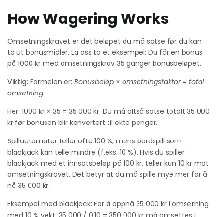
How Wagering Works
Omsetningskravet er det beløpet du må satse før du kan
ta ut bonusmidler. La oss ta et eksempel: Du får en bonus
på 1000 kr med omsetningskrav 35 ganger bonusbeløpet.
Viktig:
Formelen er:
Bonusbeløp
×
omsetningsfaktor
=
total
omsetning
.
Her: 1000 kr × 35 = 35 000 kr. Du må altså satse totalt 35 000
kr før bonusen blir konvertert til ekte penger.
Spillautomater teller ofte 100 %, mens bordspill som
blackjack kan telle mindre (f.eks. 10 %). Hvis du spiller
blackjack med et innsatsbeløp på 100 kr, teller kun 10 kr mot
omsetningskravet. Det betyr at du må spille mye mer for å
nå 35 000 kr.
Eksempel med blackjack: For å oppnå 35 000 kr i omsetning
med 10 % vekt: 35 000 / 0,10 = 350 000 kr må omsettes i