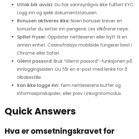
Uttak blir avvist:
Du har sannsynligvis ikke fullført KYC.
Logg inn og sjekk dokumentstatusen.
Bonusen aktiveres ikke:
Noen bonuser krever en
bonusfør du setter inn pengene. Les vilkårene nøye.
Spillet fryser:
Oppdater nettleseren eller bytt til en
annen enhet. Casinofridays mobilside fungerer best i
Chrome eller Safari.
Glemt passord:
Bruk “Glemt passord”-funksjonen på
innloggingssiden. Du får en e-post med lenke for å
tilbakestille.
Kan ikke logge inn:
Tøm nettleserens buffer og
informasjonskapsler, eller prøv i inkognitomodus.
Quick Answers
Hva er omsetningskravet for