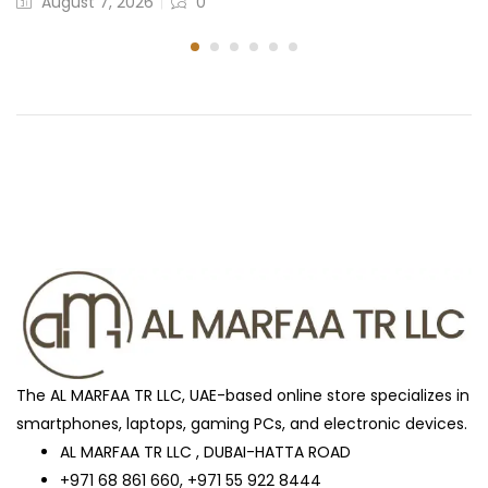
August 7, 2026
0
on
The AL MARFAA TR LLC, UAE-based online store specializes in
smartphones, laptops, gaming PCs, and electronic devices.
AL MARFAA TR LLC , DUBAI-HATTA ROAD
+971 68 861 660, +971 55 922 8444