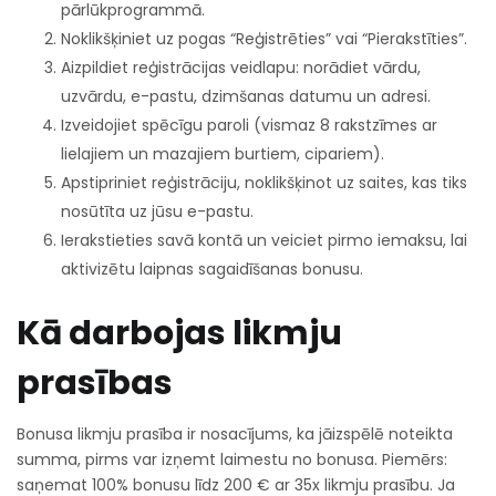
pārlūkprogrammā.
Noklikšķiniet uz pogas “Reģistrēties” vai “Pierakstīties”.
Aizpildiet reģistrācijas veidlapu: norādiet vārdu,
uzvārdu, e-pastu, dzimšanas datumu un adresi.
Izveidojiet spēcīgu paroli (vismaz 8 rakstzīmes ar
lielajiem un mazajiem burtiem, cipariem).
Apstipriniet reģistrāciju, noklikšķinot uz saites, kas tiks
nosūtīta uz jūsu e-pastu.
Ierakstieties savā kontā un veiciet pirmo iemaksu, lai
aktivizētu laipnas sagaidīšanas bonusu.
Kā darbojas likmju
prasības
Bonusa likmju prasība ir nosacījums, ka jāizspēlē noteikta
summa, pirms var izņemt laimestu no bonusa. Piemērs:
saņemat 100% bonusu līdz 200 € ar 35x likmju prasību. Ja