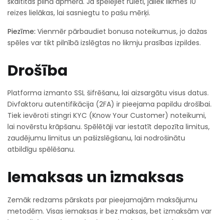
skaitītas pilnā apmērā. Ja spēlējiet ruleti, jāliek likmes 10
reizes lielākas, lai sasniegtu to pašu mērķi.
Piezīme:
Vienmēr pārbaudiet bonusa noteikumus, jo dažas
spēles var tikt pilnībā izslēgtas no likmju prasības izpildes.
Drošība
Platforma izmanto SSL šifrēšanu, lai aizsargātu visus datus.
Divfaktoru autentifikācija (2FA) ir pieejama papildu drošībai.
Tiek ievēroti stingri KYC (Know Your Customer) noteikumi,
lai novērstu krāpšanu. Spēlētāji var iestatīt depozīta limitus,
zaudējumu limitus un pašizslēgšanu, lai nodrošinātu
atbildīgu spēlēšanu.
Iemaksas un izmaksas
Zemāk redzams pārskats par pieejamajām maksājumu
metodēm. Visas iemaksas ir bez maksas, bet izmaksām var