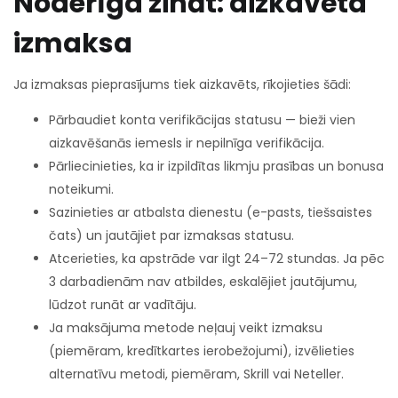
Noderīga zināt: aizkavēta
izmaksa
Ja izmaksas pieprasījums tiek aizkavēts, rīkojieties šādi:
Pārbaudiet konta verifikācijas statusu — bieži vien
aizkavēšanās iemesls ir nepilnīga verifikācija.
Pārliecinieties, ka ir izpildītas likmju prasības un bonusa
noteikumi.
Sazinieties ar atbalsta dienestu (e-pasts, tiešsaistes
čats) un jautājiet par izmaksas statusu.
Atcerieties, ka apstrāde var ilgt 24–72 stundas. Ja pēc
3 darbadienām nav atbildes, eskalējiet jautājumu,
lūdzot runāt ar vadītāju.
Ja maksājuma metode neļauj veikt izmaksu
(piemēram, kredītkartes ierobežojumi), izvēlieties
alternatīvu metodi, piemēram, Skrill vai Neteller.