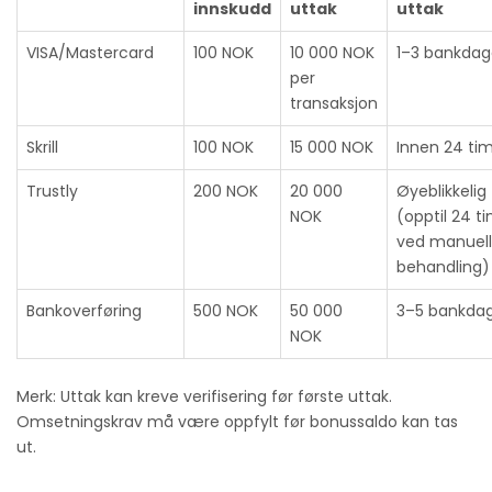
innskudd
uttak
uttak
VISA/Mastercard
100 NOK
10 000 NOK
1–3 bankdag
per
transaksjon
Skrill
100 NOK
15 000 NOK
Innen 24 ti
Trustly
200 NOK
20 000
Øyeblikkelig
NOK
(opptil 24 t
ved manuell
behandling)
Bankoverføring
500 NOK
50 000
3–5 bankda
NOK
Merk: Uttak kan kreve verifisering før første uttak.
Omsetningskrav må være oppfylt før bonussaldo kan tas
ut.