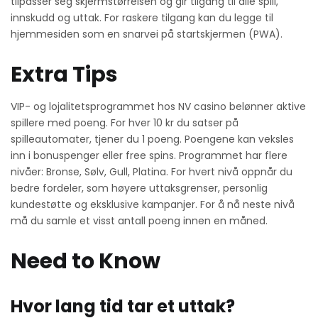
tilpasser seg skjermstørrelsen og gir tilgang til alle spill,
innskudd og uttak. For raskere tilgang kan du legge til
hjemmesiden som en snarvei på startskjermen (PWA).
Extra Tips
VIP- og lojalitetsprogrammet hos NV casino belønner aktive
spillere med poeng. For hver 10 kr du satser på
spilleautomater, tjener du 1 poeng. Poengene kan veksles
inn i bonuspenger eller free spins. Programmet har flere
nivåer: Bronse, Sølv, Gull, Platina. For hvert nivå oppnår du
bedre fordeler, som høyere uttaksgrenser, personlig
kundestøtte og eksklusive kampanjer. For å nå neste nivå
må du samle et visst antall poeng innen en måned.
Need to Know
Hvor lang tid tar et uttak?