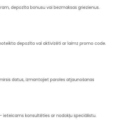
emēram, depozīta bonusu vai bezmaksas griezienus.
 noteikta depozīta vai aktivizēti ar laimz promo code.
aizmirsis datus, izmantojiet paroles atjaunošanas
 – ieteicams konsultēties ar nodokļu speciālistu.