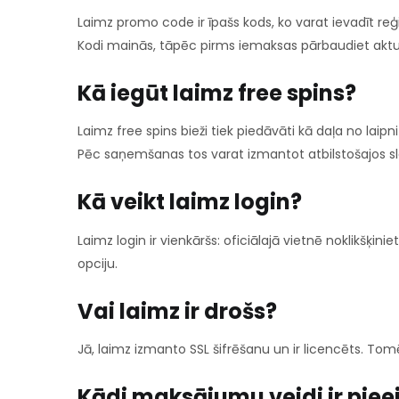
Laimz promo code ir īpašs kods, ko varat ievadīt re
Kodi mainās, tāpēc pirms iemaksas pārbaudiet akt
Kā iegūt laimz free spins?
Laimz free spins bieži tiek piedāvāti kā daļa no laip
Pēc saņemšanas tos varat izmantot atbilstošajos sl
Kā veikt laimz login?
Laimz login ir vienkāršs: oficiālajā vietnē noklikšķin
opciju.
Vai laimz ir drošs?
Jā, laimz izmanto SSL šifrēšanu un ir licencēts. Tomēr
Kādi maksājumu veidi ir piee