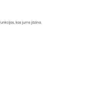
unkcijas, kas jums jāzina.