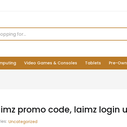
mputing
Video Games & Consoles
Tablets
Pre-Ow
aimz promo code, laimz login u
ies:
Uncategorized