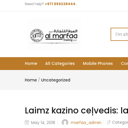
Need help?
+971 559228444.
Home
All Categories
Mobile Phones
Co
Home
/
Uncategorized
Laimz kazino ceļvedis: l
Posted
Categor
marfaa_admin
May 14, 2018
on