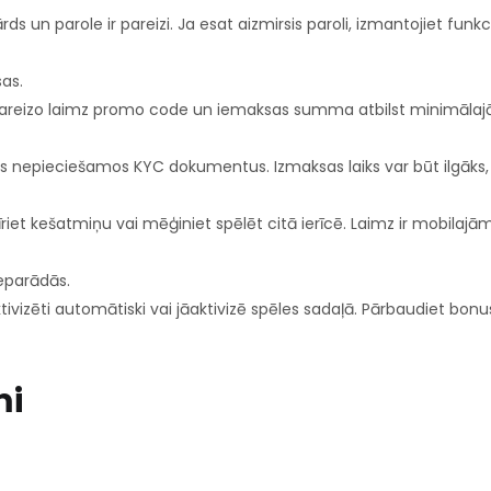
ārds un parole ir pareizi. Ja esat aizmirsis paroli, izmantojiet fun
as.
ši pareizo laimz promo code un iemaksas summa atbilst minimālajā
sus nepieciešamos KYC dokumentus. Izmaksas laiks var būt ilgāks, 
et kešatmiņu vai mēģiniet spēlēt citā ierīcē. Laimz ir mobilajām
neparādās.
ktivizēti automātiski vai jāaktivizē spēles sadaļā. Pārbaudiet bo
mi