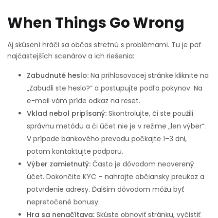
When Things Go Wrong
Aj skúsení hráči sa občas stretnú s problémami. Tu je päť
najčastejších scenárov a ich riešenia:
Zabudnuté heslo:
Na prihlasovacej stránke kliknite na
„Zabudli ste heslo?“ a postupujte podľa pokynov. Na
e-mail vám príde odkaz na reset.
Vklad nebol pripísaný:
Skontrolujte, či ste použili
správnu metódu a či účet nie je v režime „len výber“.
V prípade bankového prevodu počkajte 1–3 dni,
potom kontaktujte podporu.
Výber zamietnutý:
Často je dôvodom neoverený
účet. Dokončite KYC – nahrajte občiansky preukaz a
potvrdenie adresy. Ďalším dôvodom môžu byť
nepretočené bonusy.
Hra sa nenačítava:
Skúste obnoviť stránku, vyčistiť