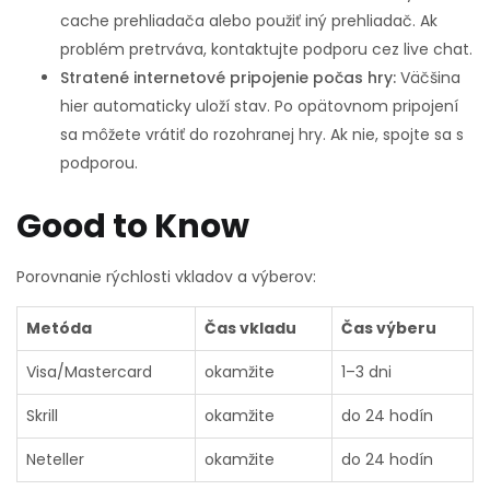
cache prehliadača alebo použiť iný prehliadač. Ak
problém pretrváva, kontaktujte podporu cez live chat.
Stratené internetové pripojenie počas hry:
Väčšina
hier automaticky uloží stav. Po opätovnom pripojení
sa môžete vrátiť do rozohranej hry. Ak nie, spojte sa s
podporou.
Good to Know
Porovnanie rýchlosti vkladov a výberov:
Metóda
Čas vkladu
Čas výberu
Visa/Mastercard
okamžite
1–3 dni
Skrill
okamžite
do 24 hodín
Neteller
okamžite
do 24 hodín