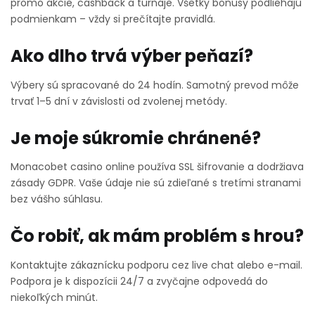
promo akcie, cashback a turnaje. Všetky bonusy podliehajú
podmienkam – vždy si prečítajte pravidlá.
Ako dlho trvá výber peňazí?
Výbery sú spracované do 24 hodín. Samotný prevod môže
trvať 1–5 dní v závislosti od zvolenej metódy.
Je moje súkromie chránené?
Monacobet casino online používa SSL šifrovanie a dodržiava
zásady GDPR. Vaše údaje nie sú zdieľané s tretími stranami
bez vášho súhlasu.
Čo robiť, ak mám problém s hrou?
Kontaktujte zákaznícku podporu cez live chat alebo e-mail.
Podpora je k dispozícii 24/7 a zvyčajne odpovedá do
niekoľkých minút.