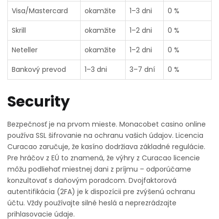
Visa/Mastercard
okamžite
1–3 dni
0 %
Skrill
okamžite
1–2 dni
0 %
Neteller
okamžite
1–2 dni
0 %
Bankový prevod
1–3 dni
3–7 dní
0 %
Security
Bezpečnosť je na prvom mieste. Monacobet casino online
používa SSL šifrovanie na ochranu vašich údajov. Licencia
Curacao zaručuje, že kasíno dodržiava základné regulácie.
Pre hráčov z EÚ to znamená, že výhry z Curacao licencie
môžu podliehať miestnej dani z príjmu – odporúčame
konzultovať s daňovým poradcom. Dvojfaktorová
autentifikácia (2FA) je k dispozícii pre zvýšenú ochranu
účtu. Vždy používajte silné heslá a neprezrádzajte
prihlasovacie údaje.