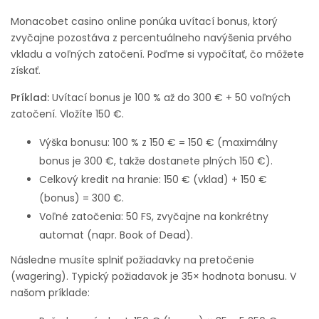
Monacobet casino online ponúka uvítací bonus, ktorý
zvyčajne pozostáva z percentuálneho navýšenia prvého
vkladu a voľných zatočení. Poďme si vypočítať, čo môžete
získať.
Príklad:
Uvítací bonus je 100 % až do 300 € + 50 voľných
zatočení. Vložíte 150 €.
Výška bonusu: 100 % z 150 € = 150 € (maximálny
bonus je 300 €, takže dostanete plných 150 €).
Celkový kredit na hranie: 150 € (vklad) + 150 €
(bonus) = 300 €.
Voľné zatočenia: 50 FS, zvyčajne na konkrétny
automat (napr. Book of Dead).
Následne musíte splniť požiadavky na pretočenie
(wagering). Typický požiadavok je 35× hodnota bonusu. V
našom príklade: