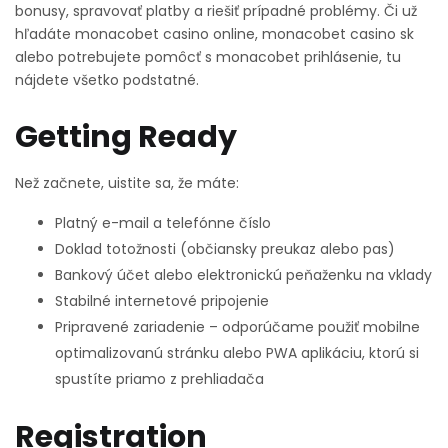
bonusy, spravovať platby a riešiť prípadné problémy. Či už
hľadáte monacobet casino online, monacobet casino sk
alebo potrebujete pomôcť s monacobet prihlásenie, tu
nájdete všetko podstatné.
Getting Ready
Než začnete, uistite sa, že máte:
Platný e-mail a telefónne číslo
Doklad totožnosti (občiansky preukaz alebo pas)
Bankový účet alebo elektronickú peňaženku na vklady
Stabilné internetové pripojenie
Pripravené zariadenie – odporúčame použiť mobilne
optimalizovanú stránku alebo PWA aplikáciu, ktorú si
spustíte priamo z prehliadača
Registration