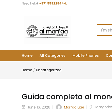
Need help?
+971 559228444.
Home
All Categories
Mobile Phones
Co
Home
/
Uncategorized
Guida completa al mondo
Posted
Categorie
Marfaa uae
June 16, 2026
on