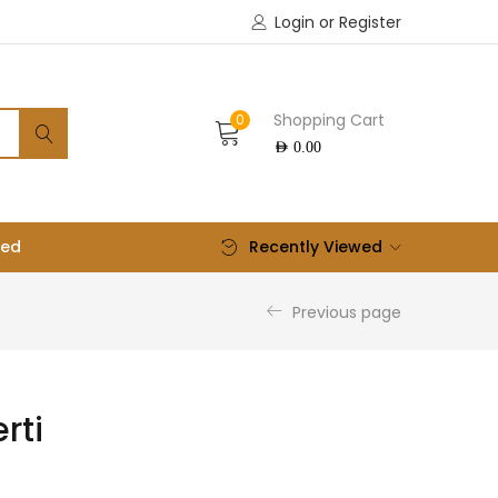
Login or Register
Shopping Cart
0
AED
0.00
ned
Recently Viewed
Previous page
rti