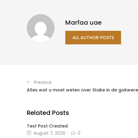
Marfaa uae
ALL AUTHOR POSTS
Previous
Alles wat u moet weten over Stake in de gokwere
Related Posts
Test Post Created
Posted
August 7, 2026
0