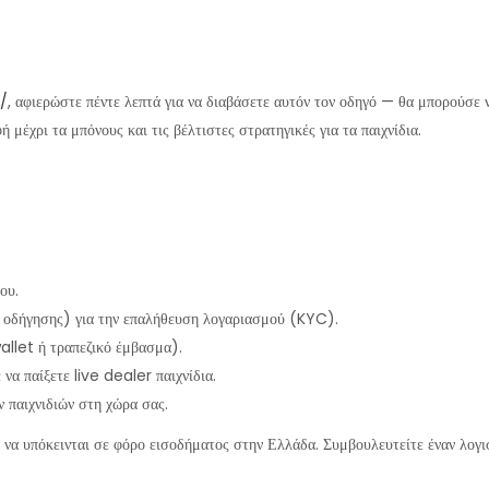
/
, αφιερώστε πέντε λεπτά για να διαβάσετε αυτόν τον οδηγό — θα μπορούσε 
ή μέχρι τα μπόνους και τις βέλτιστες στρατηγικές για τα παιχνίδια.
ου.
α οδήγησης) για την επαλήθευση λογαριασμού (KYC).
allet ή τραπεζικό έμβασμα).
να παίξετε live dealer παιχνίδια.
 παιχνιδιών στη χώρα σας.
 να υπόκεινται σε φόρο εισοδήματος στην Ελλάδα. Συμβουλευτείτε έναν λογι