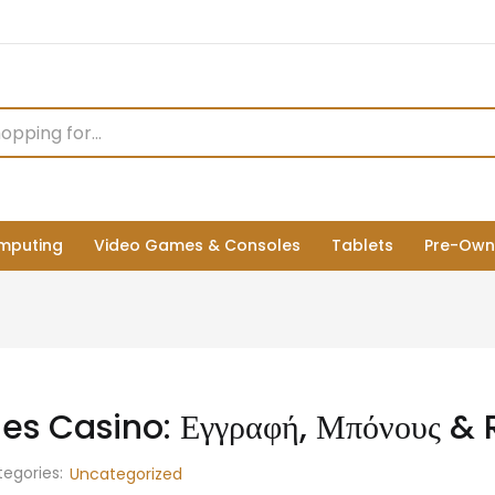
mputing
Video Games & Consoles
Tablets
Pre-Ow
des Casino: Εγγραφή, Μπόνους & 
egories:
Uncategorized