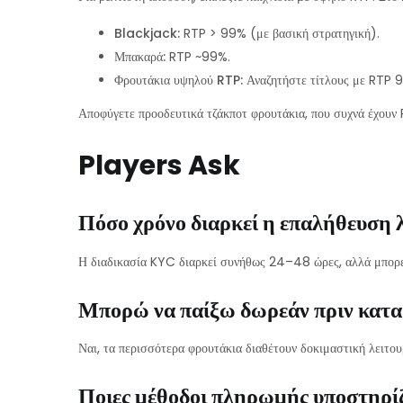
Blackjack:
RTP > 99% (με βασική στρατηγική).
Μπακαρά:
RTP ~99%.
Φρουτάκια υψηλού RTP:
Αναζητήστε τίτλους με RTP 
Αποφύγετε προοδευτικά τζάκποτ φρουτάκια, που συχνά έχουν 
Players Ask
Πόσο χρόνο διαρκεί η επαλήθευση 
Η διαδικασία KYC διαρκεί συνήθως 24–48 ώρες, αλλά μπορεί 
Μπορώ να παίξω δωρεάν πριν κατ
Ναι, τα περισσότερα φρουτάκια διαθέτουν δοκιμαστική λειτο
Ποιες μέθοδοι πληρωμής υποστηρίζ