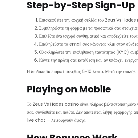
Step-by-Step Sign-Up
Επισκεφθείτε την αρχική σελίδα του Zeus Vs Hades κ
Συμπληρώστε τη φόρμα με τα προσωπικά σας στοιχεία:
Επιλέξτε ένα ισχυρό συνθηματικό και αποδεχθείτε τους
Επαληθεύστε το email σας κάνοντας κλικ στον σύνδε
Ολοκληρώστε την επαλήθευση ταυτότητας (KYC) ανεβάζ
Κάντε την πρώτη σας κατάθεση και, αν υπάρχει, ενεργο
Η διαδικασία διαρκεί συνήθως 5–10 λεπτά. Μετά την επαλήθευ
Playing on Mobile
Το Zeus Vs Hades casino είναι πλήρως βελτιστοποιημένο γ
σας, συνδεθείτε και παίξτε. Δεν απαιτείται λήψη εφαρμογής 
live chat — λειτουργούν άψογα.
How Bonuses Work