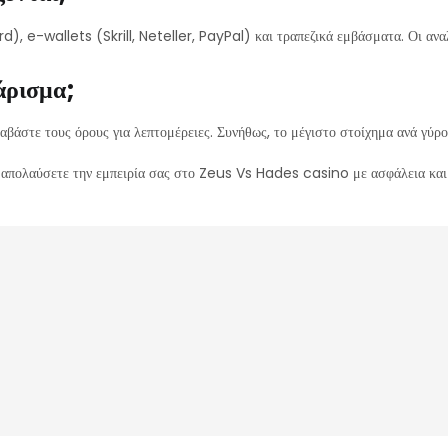
d), e-wallets (Skrill, Neteller, PayPal) και τραπεζικά εμβάσματα. Οι αν
άρισμα;
Διαβάστε τους όρους για λεπτομέρειες. Συνήθως, το μέγιστο στοίχημα ανά γύρο
α απολαύσετε την εμπειρία σας στο Zeus Vs Hades casino με ασφάλεια και