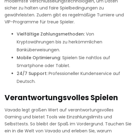
modernste Verschlüsselungstechnologien, um Daten
sicher zu halten und faire Spielbedingungen zu
gewährleisten. Zudem gibt es regelmäßige Turniere und
VIP-Programme für treue Spieler.
Vielfältige Zahlungsmethoden:
Von
Kryptowährungen bis zu herkömmlichen
Banküberweisungen.
Mobile Optimierung:
Spielen Sie nahtlos auf
Smartphone oder Tablet.
24/7 Support:
Professioneller Kundenservice auf
Deutsch.
Verantwortungsvolles Spielen
Vavada legt großen Wert auf verantwortungsvolles
Gaming und bietet Tools wie Einzahlungslimits und
Selbsttests. So bleibt der Spaß im Vordergrund. Tauchen Sie
ein in die Welt von Vavada und erleben Sie, warum