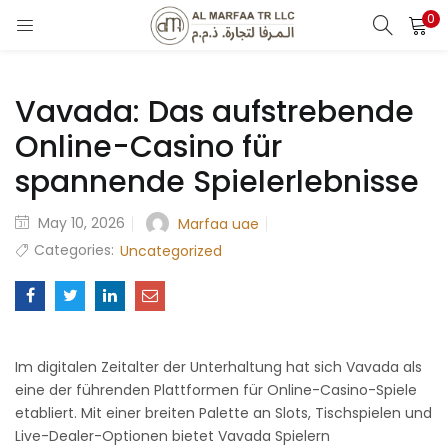
0
LOGIN
Enter your username and password to login.
Vavada: Das aufstrebende
Online-Casino für
spannende Spielerlebnisse
Posted
May 10, 2026
Marfaa uae
Remember me
on
Categories:
Uncategorized
Login
Lost password?
Im digitalen Zeitalter der Unterhaltung hat sich Vavada als
eine der führenden Plattformen für Online-Casino-Spiele
etabliert. Mit einer breiten Palette an Slots, Tischspielen und
Live-Dealer-Optionen bietet Vavada Spielern