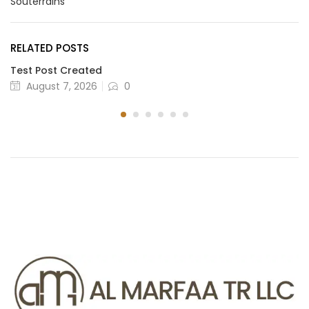
Souterrains
RELATED POSTS
Test Post Created
Posted
August 7, 2026
0
on