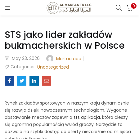
0
LOGIN
Enter your username and password to login.
STS jako lider zakładów
bukmacherskich w Polsce
Posted
May 23, 2026
Marfaa uae
on
Categories:
Uncategorized
Remember me
Login
Lost password?
Rynek zakładów sportowych w naszym kraju dynamicznie
się rozwija dzięki nowoczesnym technologiom. Wygodne
obstawianie meczów zapewnia
sts aplikacja
, która cieszy
się ogromną popularnością wśród graczy. Narzędzie to
pozwala na szybki dostęp do oferty niezależnie od miejsca
pobytu użytkownika.