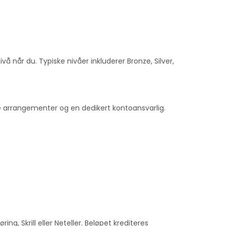
 når du. Typiske nivåer inkluderer Bronze, Silver,
ive arrangementer og en dedikert kontoansvarlig.
g, Skrill eller Neteller. Beløpet krediteres