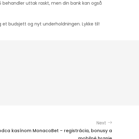
65 behandler uttak raskt, men din bank kan også
 et budsjett og nyt underholdningen. Lykke til!
Next
vodca kasínom MonacoBet – registrácia, bonusy a
mobilné hranie