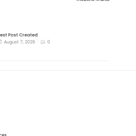
est Post Created
Test Po
Posted
Poste
August 7, 2026
0
Augu
on
on
ces.