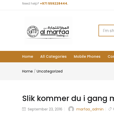
Need help?
+971 559228444.
Home
All Categories
Mobile Phones
Co
Home
/
Uncategorized
Slik kommer du i gang 
Posted
marfaa_admin
September 23, 2016
on