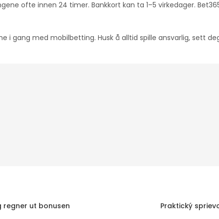
ngene ofte innen 24 timer. Bankkort kan ta 1–5 virkedager. Bet3
 gang med mobilbetting. Husk å alltid spille ansvarlig, sett deg
og regner ut bonusen
Praktický sprie