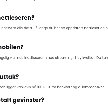
lnettleseren?
 beskytte alle data. Så lenge du har en oppdatert nettleser og en
 mobilen?
engelig via mobilnettleseren, med streaming i høy kvalitet. Du ka
uttak?
n ligger vanligvis på 100 NOK for bankkort og e-lommebøker. 
etalt gevinster?