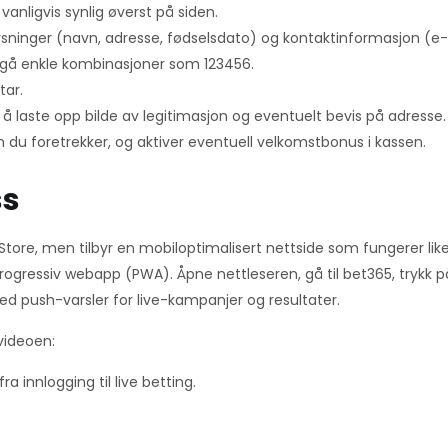
 vanligvis synlig øverst på siden.
sninger (navn, adresse, fødselsdato) og kontaktinformasjon (e-p
ngå enkle kombinasjoner som 123456.
tar.
d å laste opp bilde av legitimasjon og eventuelt bevis på adresse.
n du foretrekker, og aktiver eventuell velkomstbonus i kassen.
ss
 Store, men tilbyr en mobiloptimalisert nettside som fungerer li
progressiv webapp (PWA). Åpne nettleseren, gå til bet365, trykk p
ed push-varsler for live-kampanjer og resultater.
videoen:
a innlogging til live betting.