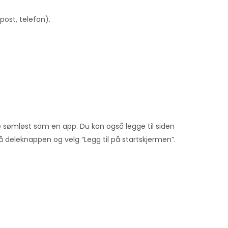
ost, telefon).
ke sømløst som en app. Du kan også legge til siden
å deleknappen og velg “Legg til på startskjermen”.