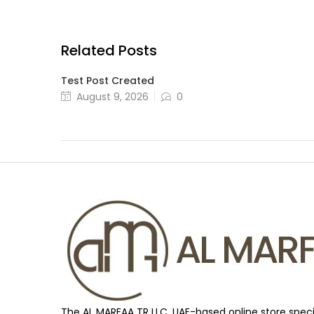
Related Posts
Test Post Created
Posted
August 9, 2026
0
on
The AL MARFAA TR LLC, UAE-based online store speci