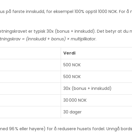
 på første innskudd, for eksempel 100% opptil 1000 NOK. For å
tningskravet er typisk 30x (bonus + innskudd). Det betyr at du
ningskrav = (innskudd + bonus) × multiplikator
.
Verdi
500 NOK
500 NOK
30x (bonus + innskudd)
30 000 NOK
30 dager
med 96 % eller høyere) for å redusere husets fordel. Unngå bordspi