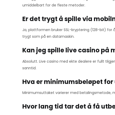
umiddelbart for de fleste metoder.
Er det trygt å spille via mobi
Ja, plattformen bruker SSL-kryptering (128-bit) for å
trygt som på en datamaskin.
Kan jeg spille live casino på
Absolutt. Live casino med ekte dealere er fullt tilgj
sanntid.
Hva er minimumsbeløpet for 
Minimumsuttaket varierer med betalingsmetode, me
Hvor lang tid tar det å få utb