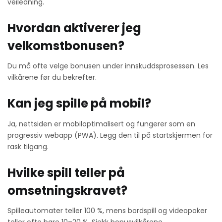
veiledning.
Hvordan aktiverer jeg
velkomstbonusen?
Du må ofte velge bonusen under innskuddsprosessen. Les
vilkårene før du bekrefter.
Kan jeg spille på mobil?
Ja, nettsiden er mobiloptimalisert og fungerer som en
progressiv webapp (PWA). Legg den til på startskjermen for
rask tilgang.
Hvilke spill teller på
omsetningskravet?
Spilleautomater teller 100 %, mens bordspill og videopoker