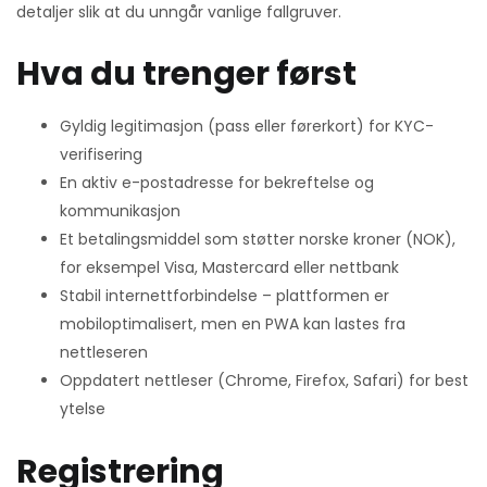
detaljer slik at du unngår vanlige fallgruver.
Hva du trenger først
Gyldig legitimasjon (pass eller førerkort) for KYC-
verifisering
En aktiv e-postadresse for bekreftelse og
kommunikasjon
Et betalingsmiddel som støtter norske kroner (NOK),
for eksempel Visa, Mastercard eller nettbank
Stabil internettforbindelse – plattformen er
mobiloptimalisert, men en PWA kan lastes fra
nettleseren
Oppdatert nettleser (Chrome, Firefox, Safari) for best
ytelse
Registrering