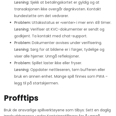
Løsning:
Sjekk at betalingskortet er gyldig og at
transaksjonen ikke overgår døgnkvoten. Kontakt
kundestøtte om det vedvarer.
Problem:
Uttaksstatus er «venter» i mer enn 48 timer.
Løsning:
Verifiser at KVC-dokumenter er sendt og
godkjent. Ta kontakt med chat-support.
Problem:
Dokumenter avvises under verifisering.
Løsning:
Sørg for at bildene er i farger, tydelige og
viser alle hjørner. Unngå refleksjoner.
Problem:
Spillet laster ikke eller fryser.
Løsning:
Oppdater nettleseren, tøm bufferen eller
bruk en annen enhet. Mange spill finnes som PWA –
legg til på startskjermen.
Profftips
Bruk de ansvarlige spillverktøyene som tilbys: Sett en daglig
innskuddsgrense under Kontoinnstillinger for å unngå