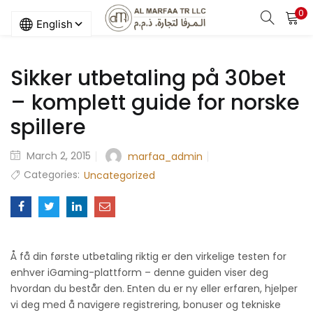
0
LOGIN
Enter your username and password to login.
Sikker utbetaling på 30bet
– komplett guide for norske
spillere
Posted
March 2, 2015
marfaa_admin
Remember me
on
Categories:
Uncategorized
Login
Lost password?
Å få din første utbetaling riktig er den virkelige testen for
enhver iGaming-plattform – denne guiden viser deg
hvordan du består den. Enten du er ny eller erfaren, hjelper
vi deg med å navigere registrering, bonuser og tekniske