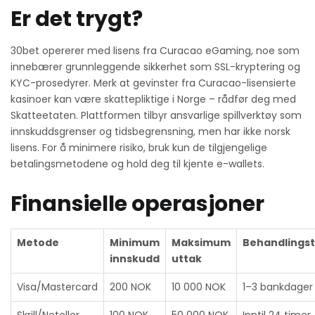
Er det trygt?
30bet opererer med lisens fra Curacao eGaming, noe som
innebærer grunnleggende sikkerhet som SSL-kryptering og
KYC-prosedyrer. Merk at gevinster fra Curacao-lisensierte
kasinoer kan være skattepliktige i Norge – rådfør deg med
Skatteetaten. Plattformen tilbyr ansvarlige spillverktøy som
innskuddsgrenser og tidsbegrensning, men har ikke norsk
lisens. For å minimere risiko, bruk kun de tilgjengelige
betalingsmetodene og hold deg til kjente e-wallets.
Finansielle operasjoner
Metode
Minimum
Maksimum
Behandlingst
innskudd
uttak
Visa/Mastercard
200 NOK
10 000 NOK
1–3 bankdager
Skrill/Neteller
100 NOK
50 000 NOK
Inntil 24 timer