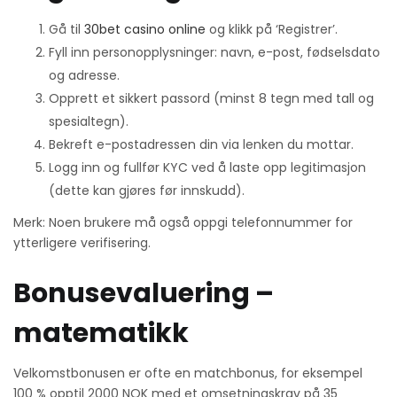
Gå til
30bet casino online
og klikk på ‘Registrer’.
Fyll inn personopplysninger: navn, e-post, fødselsdato
og adresse.
Opprett et sikkert passord (minst 8 tegn med tall og
spesialtegn).
Bekreft e-postadressen din via lenken du mottar.
Logg inn og fullfør KYC ved å laste opp legitimasjon
(dette kan gjøres før innskudd).
Merk: Noen brukere må også oppgi telefonnummer for
ytterligere verifisering.
Bonusevaluering –
matematikk
Velkomstbonusen er ofte en matchbonus, for eksempel
100 % opptil 2000 NOK med et omsetningskrav på 35