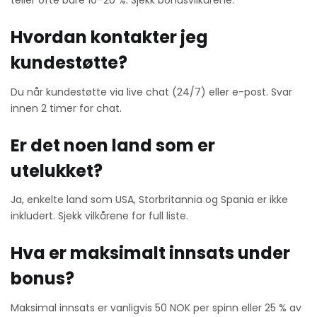
teller ofte bare 10–20 %. Sjekk bonusvilkårene.
Hvordan kontakter jeg
kundestøtte?
Du når kundestøtte via live chat (24/7) eller e-post. Svar
innen 2 timer for chat.
Er det noen land som er
utelukket?
Ja, enkelte land som USA, Storbritannia og Spania er ikke
inkludert. Sjekk vilkårene for full liste.
Hva er maksimalt innsats under
bonus?
Maksimal innsats er vanligvis 50 NOK per spinn eller 25 % av