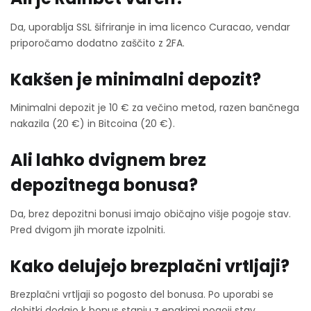
Da, uporablja SSL šifriranje in ima licenco Curacao, vendar
priporočamo dodatno zaščito z 2FA.
Kakšen je minimalni depozit?
Minimalni depozit je 10 € za večino metod, razen bančnega
nakazila (20 €) in Bitcoina (20 €).
Ali lahko dvignem brez
depozitnega bonusa?
Da, brez depozitni bonusi imajo običajno višje pogoje stav.
Pred dvigom jih morate izpolniti.
Kako delujejo brezplačni vrtljaji?
Brezplačni vrtljaji so pogosto del bonusa. Po uporabi se
dobitki dodajo k bonus stanju z enakimi pogoji stav.