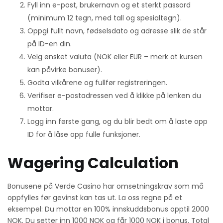
Fyll inn e-post, brukernavn og et sterkt passord
(minimum 12 tegn, med tall og spesialtegn).
Oppgi fullt navn, fødselsdato og adresse slik de står
på ID-en din.
Velg ønsket valuta (NOK eller EUR – merk at kursen
kan påvirke bonuser).
Godta vilkårene og fullfør registreringen.
Verifiser e-postadressen ved å klikke på lenken du
mottar.
Logg inn første gang, og du blir bedt om å laste opp
ID for å låse opp fulle funksjoner.
Wagering Calculation
Bonusene på Verde Casino har omsetningskrav som må
oppfylles før gevinst kan tas ut. La oss regne på et
eksempel: Du mottar en 100% innskuddsbonus opptil 2000
NOK. Du setter inn 1000 NOK og får 1000 NOK i bonus. Total