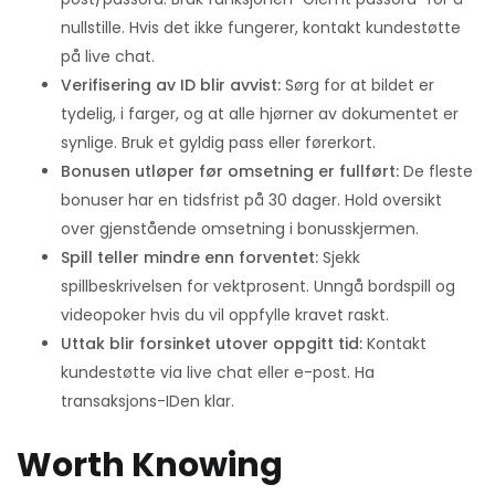
nullstille. Hvis det ikke fungerer, kontakt kundestøtte
på live chat.
Verifisering av ID blir avvist:
Sørg for at bildet er
tydelig, i farger, og at alle hjørner av dokumentet er
synlige. Bruk et gyldig pass eller førerkort.
Bonusen utløper før omsetning er fullført:
De fleste
bonuser har en tidsfrist på 30 dager. Hold oversikt
over gjenstående omsetning i bonusskjermen.
Spill teller mindre enn forventet:
Sjekk
spillbeskrivelsen for vektprosent. Unngå bordspill og
videopoker hvis du vil oppfylle kravet raskt.
Uttak blir forsinket utover oppgitt tid:
Kontakt
kundestøtte via live chat eller e-post. Ha
transaksjons-IDen klar.
Worth Knowing