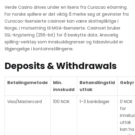
Verde Casino drives under en lisens fra Curacao eGaming.
For norske spillere er det viktig å merke seg at gevinster fra
Curacao-lisensierte casinoer kan være skattepliktige i
Norge, i motsetning til MGA-lisensierte. Casinoet bruker
SSL-kryptering (256-bit) for å beskytte data. Ansvarlig
spilling-verktøy som innskuddsgrenser og tidsavbrudd er
tilgjengelige i kontoinnstillingene.
Deposits & Withdrawals
Betalingsmetode
Min.
Behandlingstid
Gebyr
innskudd
uttak
Visa/Mastercard
100 NOK
1–3 bankdager
0 NOK
for
innsku
uttak
kan ha