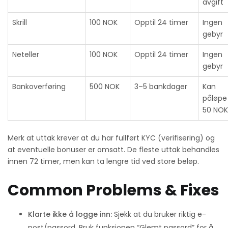
avgift
Skrill
100 NOK
Opptil 24 timer
Ingen
gebyr
Neteller
100 NOK
Opptil 24 timer
Ingen
gebyr
Bankoverføring
500 NOK
3–5 bankdager
Kan
påløpe
50 NOK
Merk at uttak krever at du har fullført KYC (verifisering) og
at eventuelle bonuser er omsatt. De fleste uttak behandles
innen 72 timer, men kan ta lengre tid ved store beløp.
Common Problems & Fixes
Klarte ikke å logge inn:
Sjekk at du bruker riktig e-
post/passord. Bruk funksjonen “Glemt passord” for å