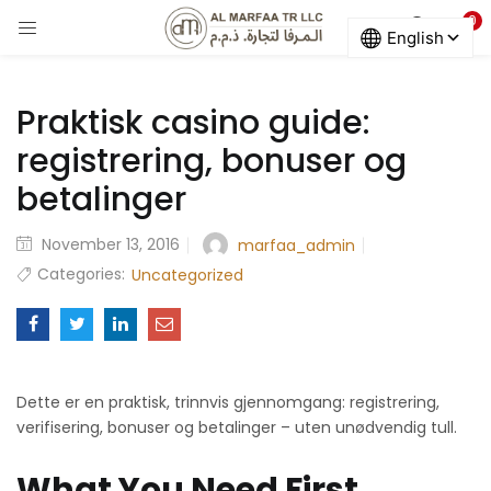
0
LOGIN
Enter your username and password to login.
Praktisk casino guide:
registrering, bonuser og
betalinger
Posted
November 13, 2016
marfaa_admin
Remember me
on
Categories:
Uncategorized
Login
Lost password?
Dette er en praktisk, trinnvis gjennomgang: registrering,
verifisering, bonuser og betalinger – uten unødvendig tull.
What You Need First