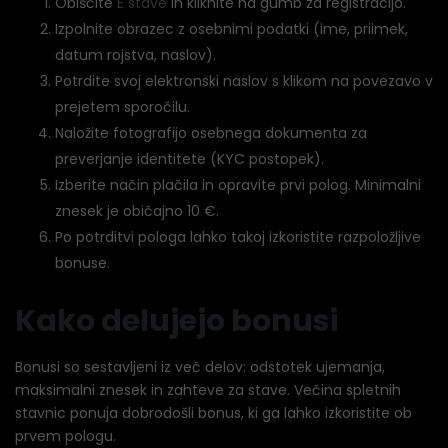
Obiščite
E stave
in kliknite na gumb za registracijo.
Izpolnite obrazec z osebnimi podatki (ime, priimek,
datum rojstva, naslov).
Potrdite svoj elektronski naslov s klikom na povezavo v
prejetem sporočilu.
Naložite fotografijo osebnega dokumenta za
preverjanje identitete (KYC postopek).
Izberite način plačila in opravite prvi polog. Minimalni
znesek je običajno 10 €.
Po potrditvi pologa lahko takoj izkoristite razpoložljive
bonuse.
Kako delujejo bonusi
Bonusi so sestavljeni iz več delov: odstotek ujemanja,
maksimalni znesek in zahteve za stave. Večina spletnih
stavnic ponuja dobrodošli bonus, ki ga lahko izkoristite ob
prvem pologu.