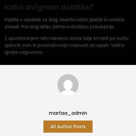
Kako dvignem dobitke?
Pojdite v razdelek za dvig, izberite način plačila in vnesite
znesek. Prvi dvig lahko zahteva dodatno preverjanje.
Z upoštevanjem teh nasvetov boste lažje krmarili po svetu
spletnih stav in povečali svoje možnosti za uspeh. Vedno
igrajte odgovorno.
marfaa_admin
All Author Posts