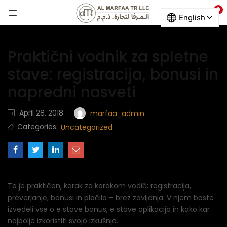
0
LOGIN
Enter your username and password to login.
Praktični vodnik za spletne
stave: registracija, bonusi in
napredni nasveti
Posted
April 28, 2018
marfaa_admin
Remember me
on
Categories:
Uncategorized
Login
Lost password?
To je praktičen, korak za korakom vodič: registracija,
preverjanje, bonusi in plačila – brez zavijanja. V njem boste
izvedeli vse o e stave bonus, e stave aplikacija in kako kar
najbolje izkoristiti svojo izkušnjo.