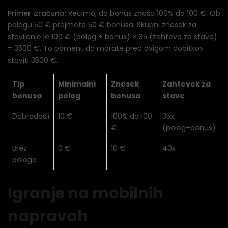
Primer izračuna:
Recimo, da bonus znaša 100% do 100 €. Ob
pologu 50 € prejmete 50 € bonusa. Skupni znesek za
stavljenje je 100 € (polog + bonus) × 35 (zahteva za stave)
= 3500 €. To pomeni, da morate pred dvigom dobitkov
staviti 3500 €.
Tip
Minimalni
Znesek
Zahtevek za
bonusa
polog
bonusa
stave
Dobrodošli
10 €
100% do 100
35x
€
(polog+bonus)
Brez
0 €
10 €
40x
pologa
Igranje na mobilnih
napravah