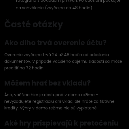
fotografia s dokladom pri tvári. Po odoslaní počkajte
na schválenie (zvyčajne do 48 hodín).
Časté otázky
Ako dlho trvá overenie účtu?
Overenie zvyčajne trvá 24 až 48 hodín od odoslania
dokumentov. V prípade väčšieho objemu žiadostí sa môže
predĺžiť na 72 hodín.
Môžem hrať bez vkladu?
Áno, väčšina hier je dostupná v demo režime –
nevyžadujete registráciu ani vklad, ale hráte za fiktívne
kredity. Výhry v demo režime nie sú vyplatené.
Aké hry prispievajú k pretočeniu