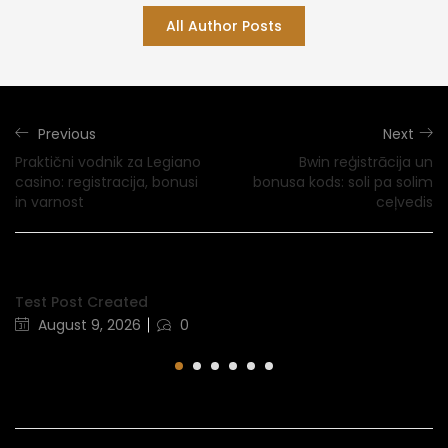
All Author Posts
Previous
Next
Praktični vodnik za Legiano
Bwin reģistrācija un
casino: registracija, bonusi
bonusa kods: soli pa solim
in varnost
ceļvedis
RELATED POSTS
Test Post Created
Posted
August 9, 2026
0
on