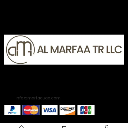
The AL MARFAA TR LLC, UAE-based online store specializes in
smartphones, laptops, gaming PCs, and electronic devices.
AL MARFAA TR LLC , DUBAI-HATTA ROAD
+971 68 861 660, +971 55 922 8444
info@marfaauae.com
Copyright © 2026 Al Marfaa TR LLC