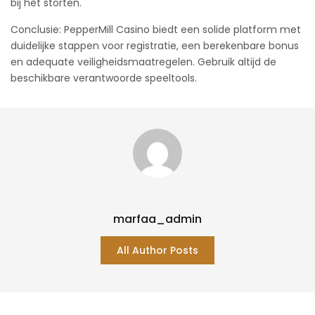
bij het storten.
Conclusie: PepperMill Casino biedt een solide platform met
duidelijke stappen voor registratie, een berekenbare bonus
en adequate veiligheidsmaatregelen. Gebruik altijd de
beschikbare verantwoorde speeltools.
marfaa_admin
All Author Posts