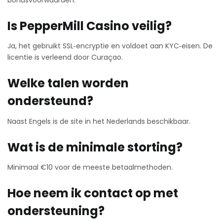
Is PepperMill Casino veilig?
Ja, het gebruikt SSL‑encryptie en voldoet aan KYC‑eisen. De
licentie is verleend door Curaçao.
Welke talen worden
ondersteund?
Naast Engels is de site in het Nederlands beschikbaar.
Wat is de minimale storting?
Minimaal €10 voor de meeste betaalmethoden.
Hoe neem ik contact op met
ondersteuning?