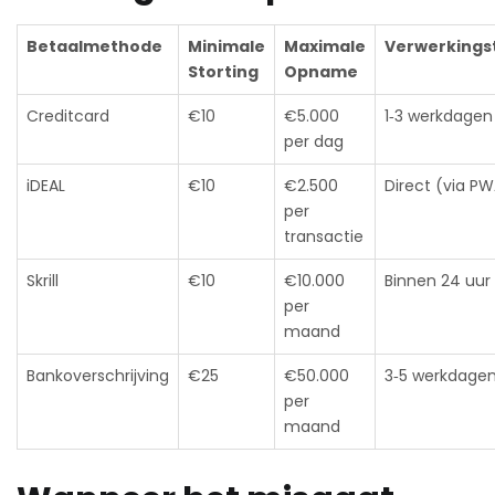
Betaalmethode
Minimale
Maximale
Verwerkingst
Storting
Opname
Creditcard
€10
€5.000
1‑3 werkdagen
per dag
iDEAL
€10
€2.500
Direct (via P
per
transactie
Skrill
€10
€10.000
Binnen 24 uur
per
maand
Bankoverschrijving
€25
€50.000
3‑5 werkdage
per
maand