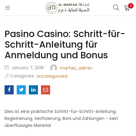
0
LOGIN
Enter your username and password to login.
Pasino Casino: Schritt-für-
Schritt-Anleitung für
Anmeldung und Bonus
Posted
January 7, 2018
marfaa_admin
Remember me
on
Categories:
Uncategorized
Login
Lost password?
Dies ist eine praktische Schritt-für-Schritt-Anleitung:
Registrierung, Verifizierung, Boni und Zahlungen – kein
überflüssiges Material.