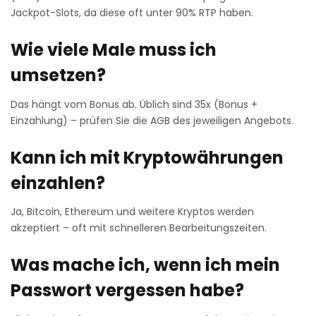
Jackpot-Slots, da diese oft unter 90% RTP haben.
Wie viele Male muss ich
umsetzen?
Das hängt vom Bonus ab. Üblich sind 35x (Bonus +
Einzahlung) – prüfen Sie die AGB des jeweiligen Angebots.
Kann ich mit Kryptowährungen
einzahlen?
Ja, Bitcoin, Ethereum und weitere Kryptos werden
akzeptiert – oft mit schnelleren Bearbeitungszeiten.
Was mache ich, wenn ich mein
Passwort vergessen habe?