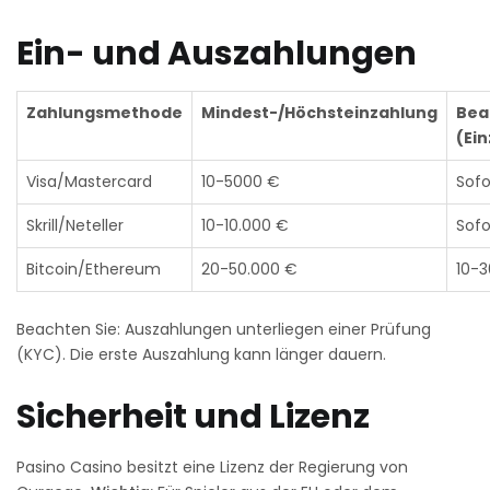
Ein- und Auszahlungen
Zahlungsmethode
Mindest-/Höchsteinzahlung
Bea
(Ei
Visa/Mastercard
10-5000 €
Sofo
Skrill/Neteller
10-10.000 €
Sofo
Bitcoin/Ethereum
20-50.000 €
10-3
Beachten Sie: Auszahlungen unterliegen einer Prüfung
(KYC). Die erste Auszahlung kann länger dauern.
Sicherheit und Lizenz
Pasino Casino besitzt eine Lizenz der Regierung von