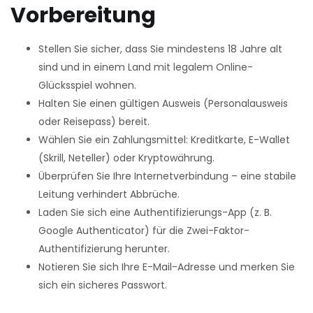
Vorbereitung
Stellen Sie sicher, dass Sie mindestens 18 Jahre alt
sind und in einem Land mit legalem Online-
Glücksspiel wohnen.
Halten Sie einen gültigen Ausweis (Personalausweis
oder Reisepass) bereit.
Wählen Sie ein Zahlungsmittel: Kreditkarte, E-Wallet
(Skrill, Neteller) oder Kryptowährung.
Überprüfen Sie Ihre Internetverbindung – eine stabile
Leitung verhindert Abbrüche.
Laden Sie sich eine Authentifizierungs-App (z. B.
Google Authenticator) für die Zwei-Faktor-
Authentifizierung herunter.
Notieren Sie sich Ihre E-Mail-Adresse und merken Sie
sich ein sicheres Passwort.