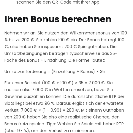
scannen Sie den QR-Code mit Ihrer App.
Ihren Bonus berechnen
Nehmen wir an, Sie nutzen den Willkommensbonus von 100
% bis zu 200 €. Sie zahlen 100 € ein. Der Bonus beträgt 100
€, also haben Sie insgesamt 200 € Spielguthaben. Die
Umsatzbedingungen betragen typischerweise das 35-
Fache des Bonus + Einzahlung. Die Formel lautet:
Umsatzanforderung = (Einzahlung + Bonus) × 35
Für unser Beispiel: (100 € + 100 €) × 35 = 7.000 €. Sie
müssen also 7.000 € in Wetten umsetzen, bevor Sie
Gewinne auszahlen können. Die durchschnittliche RTP der
Slots liegt bei etwa 96 %. Daraus ergibt sich der erwartete
Verlust: 7.000 € × (1 – 0,96) = 280 €. Mit einem Guthaben
von 200 € haben Sie also eine realistische Chance, den
Bonus freizuspielen. Tipp: Wählen Sie Spiele mit hoher RTP
(über 97 %), um den Verlust zu minimieren.