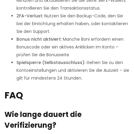
Minuten und aktualisieren Sie die Seite. Bei E-Wallets
kontrollieren Sie den Transaktionsstatus.
2FA-Verlust:
Nutzen Sie den Backup-Code, den Sie
bei der Einrichtung erhalten haben, oder kontaktieren
Sie den Support.
Bonus nicht aktiviert:
Manche Boni erfordern einen
Bonuscode oder ein aktives Anklicken im Konto –
prüfen Sie die Bonusseite.
Spielsperre (Selbstausschluss):
Gehen Sie zu den
Kontoeinstellungen und aktivieren Sie die Auszeit – sie
gilt für mindestens 24 Stunden.
FAQ
Wie lange dauert die
Verifizierung?