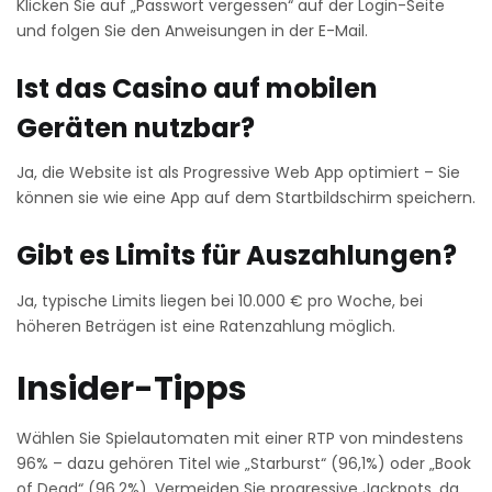
Klicken Sie auf „Passwort vergessen“ auf der Login-Seite
und folgen Sie den Anweisungen in der E-Mail.
Ist das Casino auf mobilen
Geräten nutzbar?
Ja, die Website ist als Progressive Web App optimiert – Sie
können sie wie eine App auf dem Startbildschirm speichern.
Gibt es Limits für Auszahlungen?
Ja, typische Limits liegen bei 10.000 € pro Woche, bei
höheren Beträgen ist eine Ratenzahlung möglich.
Insider-Tipps
Wählen Sie Spielautomaten mit einer RTP von mindestens
96% – dazu gehören Titel wie „Starburst“ (96,1%) oder „Book
of Dead“ (96,2%). Vermeiden Sie progressive Jackpots, da