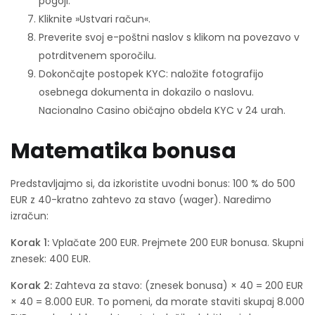
pogoji.
Kliknite »Ustvari račun«.
Preverite svoj e-poštni naslov s klikom na povezavo v
potrditvenem sporočilu.
Dokončajte postopek KYC: naložite fotografijo
osebnega dokumenta in dokazilo o naslovu.
Nacionalno Casino običajno obdela KYC v 24 urah.
Matematika bonusa
Predstavljajmo si, da izkoristite uvodni bonus: 100 % do 500
EUR z 40-kratno zahtevo za stavo (wager). Naredimo
izračun:
Korak 1:
Vplačate 200 EUR. Prejmete 200 EUR bonusa. Skupni
znesek: 400 EUR.
Korak 2:
Zahteva za stavo: (znesek bonusa) × 40 = 200 EUR
× 40 = 8.000 EUR. To pomeni, da morate staviti skupaj 8.000