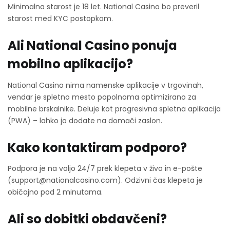
Minimalna starost je 18 let. National Casino bo preveril
starost med KYC postopkom.
Ali National Casino ponuja
mobilno aplikacijo?
National Casino nima namenske aplikacije v trgovinah,
vendar je spletno mesto popolnoma optimizirano za
mobilne brskalnike. Deluje kot progresivna spletna aplikacija
(PWA) – lahko jo dodate na domači zaslon.
Kako kontaktiram podporo?
Podpora je na voljo 24/7 prek klepeta v živo in e-pošte
(support@nationalcasino.com). Odzivni čas klepeta je
običajno pod 2 minutama.
Ali so dobitki obdavčeni?