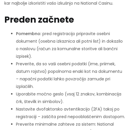
kar najbolje izkoristiti vašo izkušnjo na National Casinu.
Preden začnete
Pomembno:
pred registracijo pripravite osebni
dokument (osebna izkaznica ali potni list) in dokazilo
o naslovu (račun za komunalne storitve ali bančni
izpisek).
Preverite, da so vaši osebni podatki (ime, priimek,
datum rojstva) popolnoma enaki kot na dokumentu
– napačni podatki lahko povzročijo zamude pri
izplačilih.
Uporabite močno geslo (vsaj 12 znakov, kombinacija
črk, številk in simbolov).
Nastavite dvofaktorsko avtentikacijo (2FA) takoj po
registraciji – zaščita pred nepooblaščenim dostopom.
Preverite minimalne zahteve za sistem: National