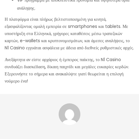
VIP πρόγραμμα με αποκλειστικά προνόμια και υψηλότερα όρια
ανάληψης.
Η πλατφόρμα είναι πλήρως βελτιστοποιημένη για κινητά,
εξασφαλίζοντας ομαλή εμπειρία σε smartphones και tablets. Με
υποστήριξη στα Ελληνικά, γρήγορες καταθέσεις μέσω τραπεζικών
καρτών, e-wallets και κρυπτονομισμάτων, και άμεσες αναλήψεις, το
N1 Casino εγγυάται ασφάλεια με άδεια από διεθνείς ρυθμιστικές αρχές.
Ανεξάρτητα αν είστε αρχάριος ή έμπειρος παίκτης, το N1 Casino
συνδυάζει διασκέδαση, δίκαιη παιχνίδι και μεγάλες ευκαιρίες κερδών.
Εξερευνήστε το σήμερα και ανακαλύψτε γιατί θεωρείται η επιλογή
νούμερο ένα!