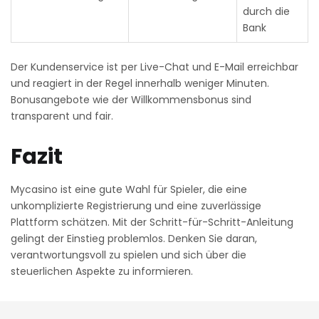
durch die
Bank
Der Kundenservice ist per Live-Chat und E-Mail erreichbar
und reagiert in der Regel innerhalb weniger Minuten.
Bonusangebote wie der Willkommensbonus sind
transparent und fair.
Fazit
Mycasino ist eine gute Wahl für Spieler, die eine
unkomplizierte Registrierung und eine zuverlässige
Plattform schätzen. Mit der Schritt-für-Schritt-Anleitung
gelingt der Einstieg problemlos. Denken Sie daran,
verantwortungsvoll zu spielen und sich über die
steuerlichen Aspekte zu informieren.