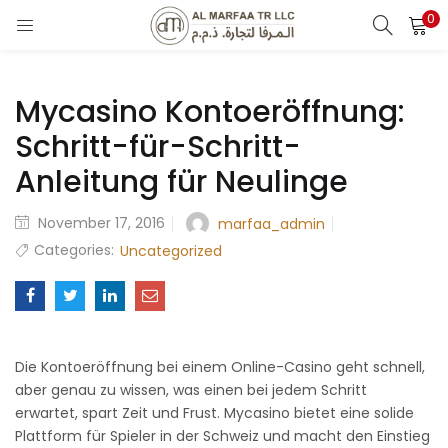
0
LOGIN
Enter your username and password to login.
Mycasino Kontoeröffnung:
Schritt-für-Schritt-
Anleitung für Neulinge
Posted
November 17, 2016
marfaa_admin
Remember me
on
Categories:
Uncategorized
Login
Lost password?
Die Kontoeröffnung bei einem Online-Casino geht schnell,
aber genau zu wissen, was einen bei jedem Schritt
erwartet, spart Zeit und Frust. Mycasino bietet eine solide
Plattform für Spieler in der Schweiz und macht den Einstieg