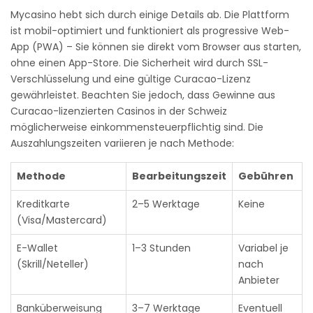
Mycasino hebt sich durch einige Details ab. Die Plattform
ist mobil-optimiert und funktioniert als progressive Web-
App (PWA) – Sie können sie direkt vom Browser aus starten,
ohne einen App-Store. Die Sicherheit wird durch SSL-
Verschlüsselung und eine gültige Curacao-Lizenz
gewährleistet. Beachten Sie jedoch, dass Gewinne aus
Curacao-lizenzierten Casinos in der Schweiz
möglicherweise einkommensteuerpflichtig sind. Die
Auszahlungszeiten variieren je nach Methode:
Methode
Bearbeitungszeit
Gebühren
Kreditkarte
2–5 Werktage
Keine
(Visa/Mastercard)
E-Wallet
1–3 Stunden
Variabel je
(Skrill/Neteller)
nach
Anbieter
Banküberweisung
3–7 Werktage
Eventuell