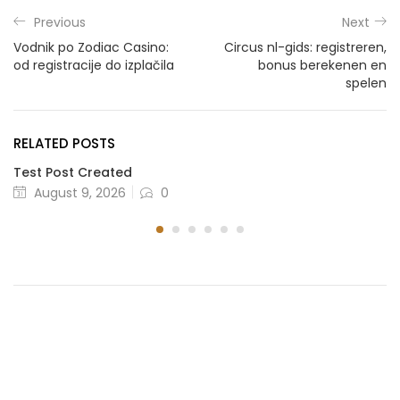
Previous
Next
Vodnik po Zodiac Casino:
Circus nl-gids: registreren,
od registracije do izplačila
bonus berekenen en
spelen
RELATED POSTS
Test Post Created
Posted
August 9, 2026
0
on