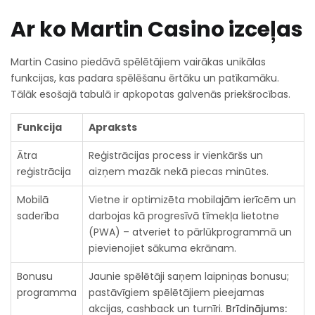
Ar ko Martin Casino izceļas
Martin Casino piedāvā spēlētājiem vairākas unikālas
funkcijas, kas padara spēlēšanu ērtāku un patīkamāku.
Tālāk esošajā tabulā ir apkopotas galvenās priekšrocības.
Funkcija
Apraksts
Ātra
Reģistrācijas process ir vienkāršs un
reģistrācija
aizņem mazāk nekā piecas minūtes.
Mobilā
Vietne ir optimizēta mobilajām ierīcēm un
saderība
darbojas kā progresīvā tīmekļa lietotne
(PWA) – atveriet to pārlūkprogrammā un
pievienojiet sākuma ekrānam.
Bonusu
Jaunie spēlētāji saņem laipniņas bonusu;
programma
pastāvīgiem spēlētājiem pieejamas
akcijas, cashback un turnīri.
Brīdinājums: