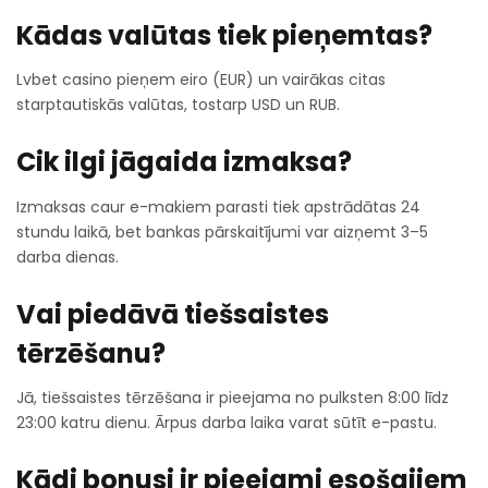
Kādas valūtas tiek pieņemtas?
Lvbet casino pieņem eiro (EUR) un vairākas citas
starptautiskās valūtas, tostarp USD un RUB.
Cik ilgi jāgaida izmaksa?
Izmaksas caur e-makiem parasti tiek apstrādātas 24
stundu laikā, bet bankas pārskaitījumi var aizņemt 3–5
darba dienas.
Vai piedāvā tiešsaistes
tērzēšanu?
Jā, tiešsaistes tērzēšana ir pieejama no pulksten 8:00 līdz
23:00 katru dienu. Ārpus darba laika varat sūtīt e-pastu.
Kādi bonusi ir pieejami esošajiem