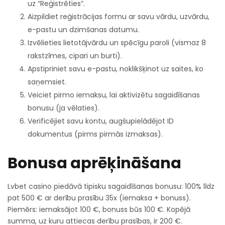
uz “Reģistrēties”.
Aizpildiet reģistrācijas formu ar savu vārdu, uzvārdu,
e-pastu un dzimšanas datumu.
Izvēlieties lietotājvārdu un spēcīgu paroli (vismaz 8
rakstzīmes, cipari un burti).
Apstipriniet savu e-pastu, noklikšķinot uz saites, ko
saņemsiet.
Veiciet pirmo iemaksu, lai aktivizētu sagaidīšanas
bonusu (ja vēlaties).
Verificējiet savu kontu, augšupielādējot ID
dokumentus (pirms pirmās izmaksas).
Bonusa aprēķināšana
Lvbet casino piedāvā tipisku sagaidīšanas bonusu: 100% līdz
pat 500 € ar derību prasību 35x (iemaksa + bonuss).
Piemērs: iemaksājot 100 €, bonuss būs 100 €. Kopējā
summa, uz kuru attiecas derību prasības, ir 200 €.