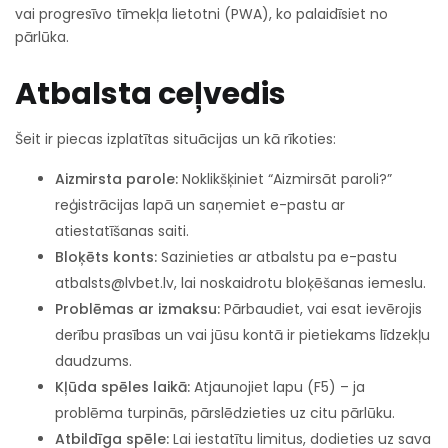
vai progresīvo tīmekļa lietotni (PWA), ko palaidīsiet no
pārlūka.
Atbalsta ceļvedis
Šeit ir piecas izplatītas situācijas un kā rīkoties:
Aizmirsta parole:
Noklikšķiniet “Aizmirsāt paroli?”
reģistrācijas lapā un saņemiet e-pastu ar
atiestatīšanas saiti.
Bloķēts konts:
Sazinieties ar atbalstu pa e-pastu
atbalsts@lvbet.lv, lai noskaidrotu bloķēšanas iemeslu.
Problēmas ar izmaksu:
Pārbaudiet, vai esat ievērojis
derību prasības un vai jūsu kontā ir pietiekams līdzekļu
daudzums.
Kļūda spēles laikā:
Atjaunojiet lapu (F5) – ja
problēma turpinās, pārslēdzieties uz citu pārlūku.
Atbildīga spēle:
Lai iestatītu limitus, dodieties uz sava