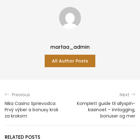
marfaa_admin
All Author Posts
Previous
Next
Nika Casino Sprievodca:
Komplett guide til allyspin-
Prvý výber a bonusy krok
kasinoet – innlogging,
za krokom
bonuser og mer
RELATED POSTS