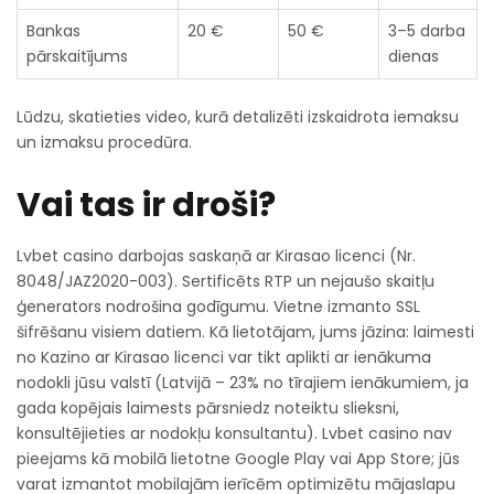
Bankas
20 €
50 €
3–5 darba
pārskaitījums
dienas
Lūdzu, skatieties video, kurā detalizēti izskaidrota iemaksu
un izmaksu procedūra.
Vai tas ir droši?
Lvbet casino darbojas saskaņā ar Kirasao licenci (Nr.
8048/JAZ2020-003). Sertificēts RTP un nejaušo skaitļu
ģenerators nodrošina godīgumu. Vietne izmanto SSL
šifrēšanu visiem datiem. Kā lietotājam, jums jāzina: laimesti
no Kazino ar Kirasao licenci var tikt aplikti ar ienākuma
nodokli jūsu valstī (Latvijā – 23% no tīrajiem ienākumiem, ja
gada kopējais laimests pārsniedz noteiktu slieksni,
konsultējieties ar nodokļu konsultantu). Lvbet casino nav
pieejams kā mobilā lietotne Google Play vai App Store; jūs
varat izmantot mobilajām ierīcēm optimizētu mājaslapu