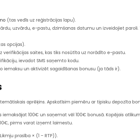
ino
(tas vedīs uz reģistrācijas lapu).
vārdu, uzvārdu, e-pastu, dzimšanas datumu un izveidojiet paroli. 
tas opcijas).
z verifikācijas saites, kas tiks nosūtīta uz norādīto e-pastu.
ifikāciju, ievadot SMS saņemto kodu.
o iemaksu un aktivizēt sagaidīšanas bonusu (ja tāds ir).
s
 matemātiskais aprēķins. Apskatīsim piemēru ar tipisku depozīta bo
ūs iemaksājat 100€ un saņemat vēl 100€ bonusā. Kopējais atlikum
00€, pirms varat izņemt laimestu.
kmju prasība × (1 – RTP)).