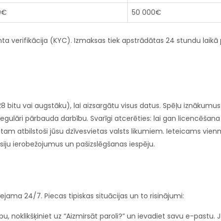
0€
50 000€
a verifikācija (KYC). Izmaksas tiek apstrādātas 24 stundu laikā 
128 bitu vai augstāku), lai aizsargātu visus datus. Spēļu iznākumu
s regulāri pārbauda darbību. Svarīgi atcerēties: lai gan licencēša
tam atbilstoši jūsu dzīvesvietas valsts likumiem. Ieteicams vienm
esiju ierobežojumus un pašizslēgšanas iespēju.
jama 24/7. Piecas tipiskas situācijas un to risinājumi:
u, noklikšķiniet uz “Aizmirsāt paroli?” un ievadiet savu e-pastu. 