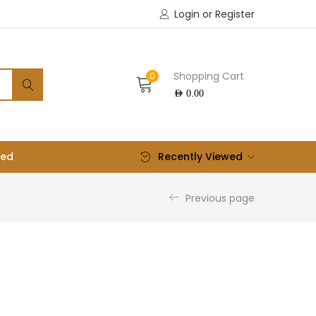
Login or Register
Shopping Cart
0
AED
0.00
ned
Recently Viewed
Previous page