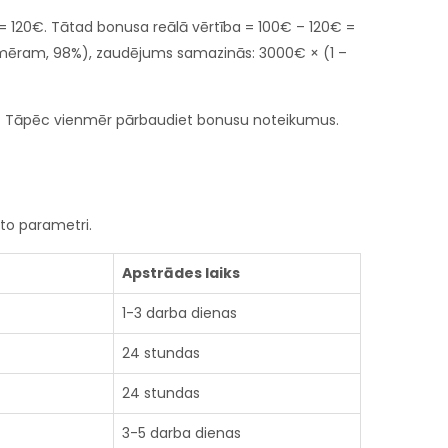
) = 120€. Tātad bonusa reālā vērtība = 100€ – 120€ =
piemēram, 98%), zaudējums samazinās: 3000€ × (1 –
-20%. Tāpēc vienmēr pārbaudiet bonusu noteikumus.
to parametri.
Apstrādes laiks
1-3 darba dienas
24 stundas
24 stundas
3-5 darba dienas