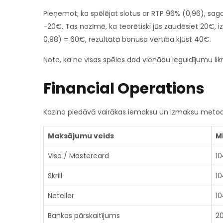
Pieņemot, ka spēlējat slotus ar RTP 96% (0,96), saga
-20€. Tas nozīmē, ka teorētiski jūs zaudēsiet 20€,
0,98) = 60€, rezultātā bonusa vērtība kļūst 40€.
Note, ka ne visas spēles dod vienādu ieguldījumu li
Financial Operations
Kazino piedāvā vairākas iemaksu un izmaksu metod
Maksājumu veids
M
Visa / Mastercard
1
Skrill
1
Neteller
1
Bankas pārskaitījums
2