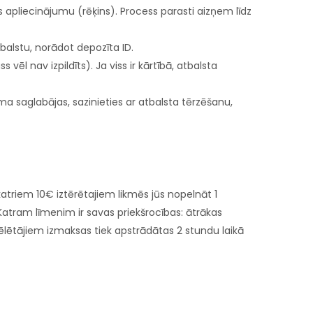
 apliecinājumu (rēķins). Process parasti aizņem līdz
tbalstu, norādot depozīta ID.
ēl nav izpildīts). Ja viss ir kārtībā, atbalsta
a saglabājas, sazinieties ar atbalsta tērzēšanu,
atriem 10€ iztērētajiem likmēs jūs nopelnāt 1
 Katram līmenim ir savas priekšrocības: ātrākas
pēlētājiem izmaksas tiek apstrādātas 2 stundu laikā