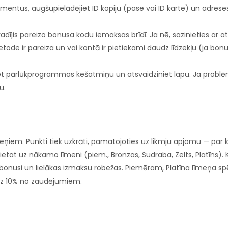
mentus, augšupielādējiet ID kopiju (pase vai ID karte) un adreses
adījis pareizo bonusa kodu iemaksas brīdī. Ja nē, sazinieties ar a
de ir pareiza un vai kontā ir pietiekami daudz līdzekļu (ja bonuss v
et pārlūkprogrammas kešatmiņu un atsvaidziniet lapu. Ja problēm
u.
eņiem. Punkti tiek uzkrāti, pamatojoties uz likmju apjomu — par k
rietat uz nākamo līmeni (piem., Bronzas, Sudraba, Zelts, Platīns).
i bonusi un lielākas izmaksu robežas. Piemēram, Platīna līmeņa s
īdz 10% no zaudējumiem.