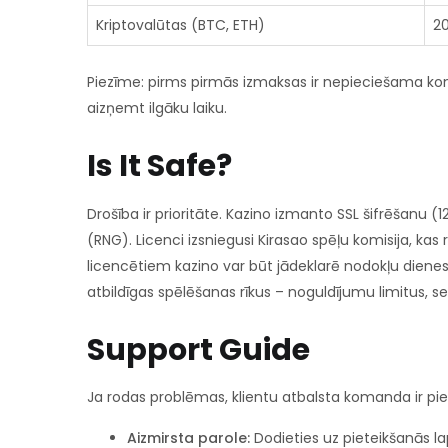
Kriptovalūtas (BTC, ETH)
2
Piezīme: pirms pirmās izmaksas ir nepieciešama kont
aizņemt ilgāku laiku.
Is It Safe?
Drošība ir prioritāte. Kazino izmanto SSL šifrēšanu (
(RNG). Licenci izsniegusi Kirasao spēļu komisija, ka
licencētiem kazino var būt jādeklarē nodokļu dienes
atbildīgas spēlēšanas rīkus – noguldījumu limitus, s
Support Guide
Ja rodas problēmas, klientu atbalsta komanda ir piee
Aizmirsta parole:
Dodieties uz pieteikšanās lap