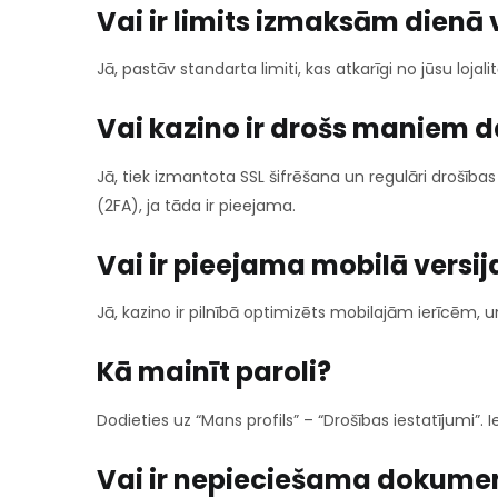
Vai ir limits izmaksām dienā
Jā, pastāv standarta limiti, kas atkarīgi no jūsu loja
Vai kazino ir drošs maniem 
Jā, tiek izmantota SSL šifrēšana un regulāri drošība
(2FA), ja tāda ir pieejama.
Vai ir pieejama mobilā versij
Jā, kazino ir pilnībā optimizēts mobilajām ierīcēm, 
Kā mainīt paroli?
Dodieties uz “Mans profils” – “Drošības iestatījumi”. 
Vai ir nepieciešama dokume