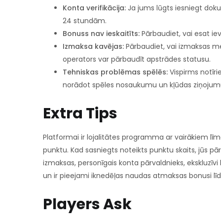
Konta verifikācija:
Ja jums lūgts iesniegt doku
24 stundām.
Bonuss nav ieskaitīts:
Pārbaudiet, vai esat iev
Izmaksa kavējas:
Pārbaudiet, vai izmaksas meto
operators var pārbaudīt apstrādes statusu.
Tehniskas problēmas spēlēs:
Vispirms notīri
norādot spēles nosaukumu un kļūdas ziņojum
Extra Tips
Platformai ir lojalitātes programma ar vairākiem līm
punktu. Kad sasniegts noteikts punktu skaits, jūs pā
izmaksas, personīgais konta pārvaldnieks, ekskluzīv
un ir pieejami iknedēļas naudas atmaksas bonusi l
Players Ask