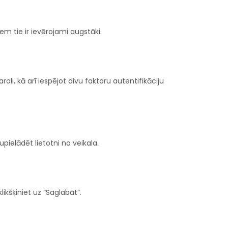
iem tie ir ievērojami augstāki.
li, kā arī iespējot divu faktoru autentifikāciju
pielādēt lietotni no veikala.
likšķiniet uz “Saglabāt”.