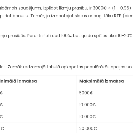
idāmais zaudējums, izpildot likmju prasību, ir 3000€ × (1 – 0,96
 izpildot bonusu. Tomēr, ja izmantojat slotus ar augstāku RTP (
kmju prasībās. Parasti sloti dod 100%, bet galda spēles tikai 10
es. Zemāk redzamajā tabulā apkopotas populārākās opcijas un 
inimālā iemaksa
Maksimālā izmaksa
0€
5000€
0€
10 000€
0€
10 000€
0€
20 000€