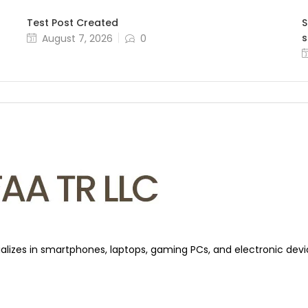
Test Post Created
S
Posted
s
August 7, 2026
0
on
alizes in smartphones, laptops, gaming PCs, and electronic devi