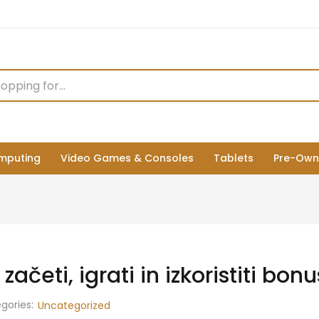
mputing
Video Games & Consoles
Tablets
Pre-Ow
ačeti, igrati in izkoristiti bon
gories:
Uncategorized