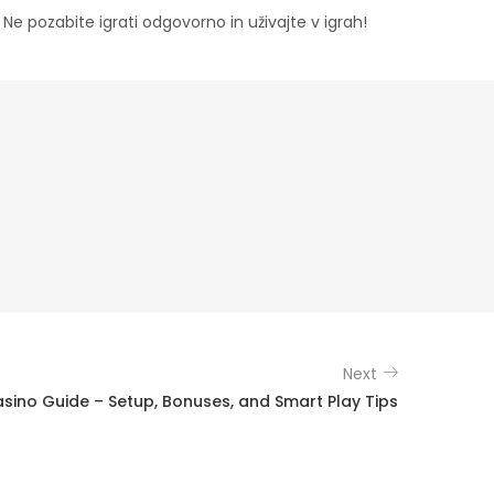
Ne pozabite igrati odgovorno in uživajte v igrah!
Next
sino Guide – Setup, Bonuses, and Smart Play Tips