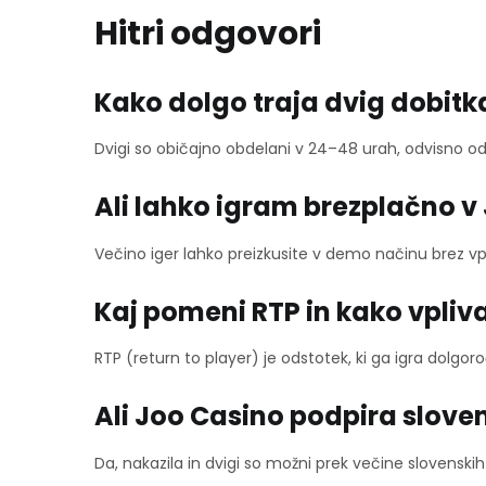
Hitri odgovori
Kako dolgo traja dvig dobitk
Dvigi so običajno obdelani v 24–48 urah, odvisno od n
Ali lahko igram brezplačno v
Večino iger lahko preizkusite v demo načinu brez vpl
Kaj pomeni RTP in kako vpliv
RTP (return to player) je odstotek, ki ga igra dolgo
Ali Joo Casino podpira slov
Da, nakazila in dvigi so možni prek večine slovenskih 