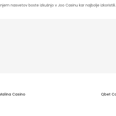
m nasvetov boste izkušnjo v Joo Casinu kar najbolje izkoristili. 
Malina Casino
Qbet Ca