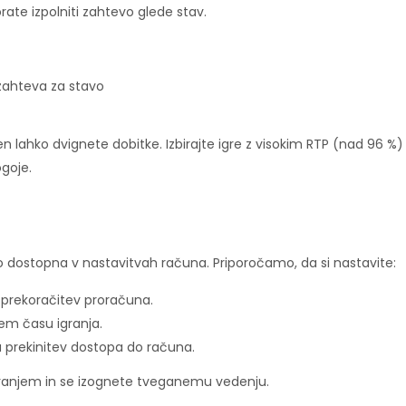
ate izpolniti zahtevo glede stav.
zahteva za stavo
ahko dvignete dobitke. Izbirajte igre z visokim RTP (nad 96 %) in 
ogoje.
o dostopna v nastavitvah računa. Priporočamo, da si nastavite:
prekoračitev proračuna.
em času igranja.
a prekinitev dostopa do računa.
granjem in se izognete tveganemu vedenju.