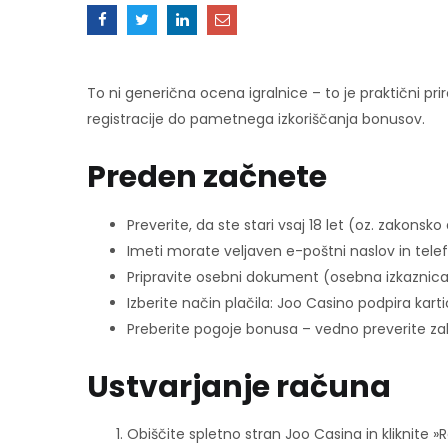
To ni generična ocena igralnice – to je praktični pri
registracije do pametnega izkoriščanja bonusov.
Preden začnete
Preverite, da ste stari vsaj 18 let (oz. zakonsko
Imeti morate veljaven e-poštni naslov in telef
Pripravite osebni dokument (osebna izkaznica a
Izberite način plačila: Joo Casino podpira kar
Preberite pogoje bonusa – vedno preverite za
Ustvarjanje računa
Obiščite spletno stran Joo Casina in kliknite »R