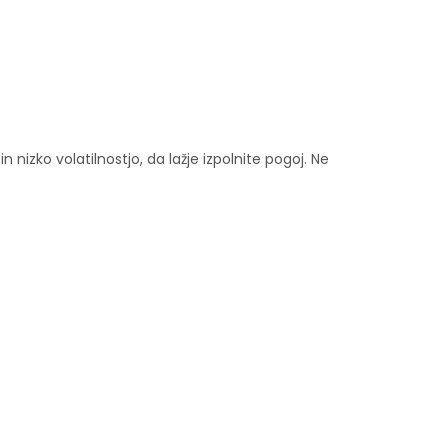
nizko volatilnostjo, da lažje izpolnite pogoj. Ne