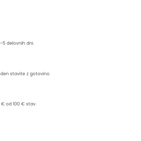
–5 delovnih dni.
eden stavite z gotovino.
 € od 100 € stav.