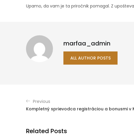
Upamo, da vam je ta priročnik pomagal. Z upoštevanje
marfaa_admin
ALL AUTHOR POSTS
Previous
Kompletný sprievodca registráciou a bonusmi v 
Related Posts