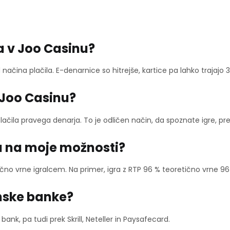
a v Joo Casinu?
ačina plačila. E-denarnice so hitrejše, kartice pa lahko trajajo 3
 Joo Casinu?
ačila pravega denarja. To je odličen način, da spoznate igre, pr
a na moje možnosti?
ročno vrne igralcem. Na primer, igra z RTP 96 % teoretično vrne 96
enske banke?
bank, pa tudi prek Skrill, Neteller in Paysafecard.