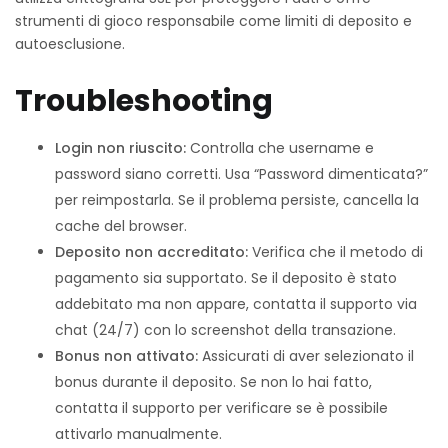
strumenti di gioco responsabile come limiti di deposito e
autoesclusione.
Troubleshooting
Login non riuscito:
Controlla che username e
password siano corretti. Usa “Password dimenticata?”
per reimpostarla. Se il problema persiste, cancella la
cache del browser.
Deposito non accreditato:
Verifica che il metodo di
pagamento sia supportato. Se il deposito è stato
addebitato ma non appare, contatta il supporto via
chat (24/7) con lo screenshot della transazione.
Bonus non attivato:
Assicurati di aver selezionato il
bonus durante il deposito. Se non lo hai fatto,
contatta il supporto per verificare se è possibile
attivarlo manualmente.