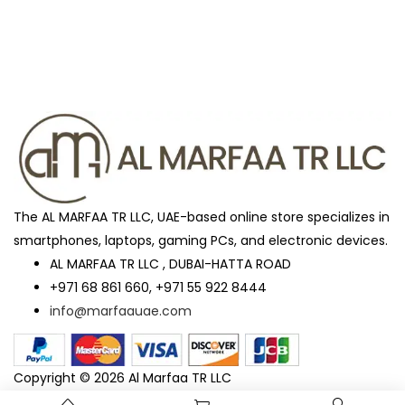
The AL MARFAA TR LLC, UAE-based online store specializes in
smartphones, laptops, gaming PCs, and electronic devices.
AL MARFAA TR LLC , DUBAI-HATTA ROAD
+971 68 861 660, +971 55 922 8444
info@marfaauae.com
Copyright © 2026 Al Marfaa TR LLC