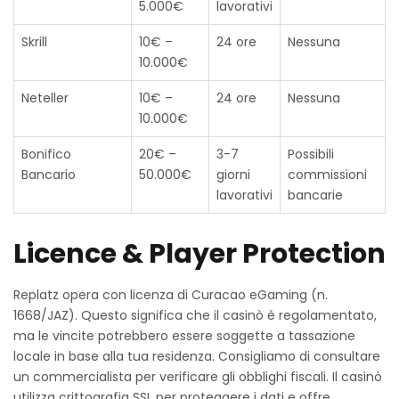
5.000€
lavorativi
Skrill
10€ –
24 ore
Nessuna
10.000€
Neteller
10€ –
24 ore
Nessuna
10.000€
Bonifico
20€ –
3-7
Possibili
Bancario
50.000€
giorni
commissioni
lavorativi
bancarie
Licence & Player Protection
Replatz opera con licenza di Curacao eGaming (n.
1668/JAZ). Questo significa che il casinò è regolamentato,
ma le vincite potrebbero essere soggette a tassazione
locale in base alla tua residenza. Consigliamo di consultare
un commercialista per verificare gli obblighi fiscali. Il casinò
utilizza crittografia SSL per proteggere i dati e offre