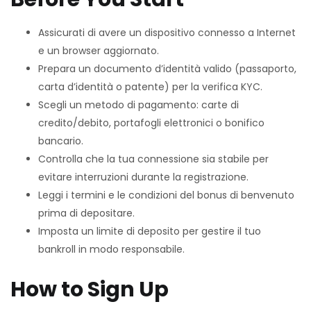
Assicurati di avere un dispositivo connesso a Internet
e un browser aggiornato.
Prepara un documento d’identità valido (passaporto,
carta d’identità o patente) per la verifica KYC.
Scegli un metodo di pagamento: carte di
credito/debito, portafogli elettronici o bonifico
bancario.
Controlla che la tua connessione sia stabile per
evitare interruzioni durante la registrazione.
Leggi i termini e le condizioni del bonus di benvenuto
prima di depositare.
Imposta un limite di deposito per gestire il tuo
bankroll in modo responsabile.
How to Sign Up