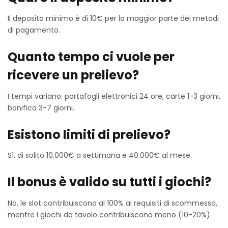
Il deposito minimo è di 10€ per la maggior parte dei metodi
di pagamento.
Quanto tempo ci vuole per
ricevere un prelievo?
I tempi variano: portafogli elettronici 24 ore, carte 1-3 giorni,
bonifico 3-7 giorni.
Esistono limiti di prelievo?
Sì, di solito 10.000€ a settimana e 40.000€ al mese.
Il bonus è valido su tutti i giochi?
No, le slot contribuiscono al 100% ai requisiti di scommessa,
mentre i giochi da tavolo contribuiscono meno (10-20%).