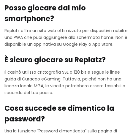
Posso giocare dal mio
smartphone?
Replatz offre un sito web ottimizzato per dispositivi mobili e
una PWA che puoi aggiungere alla schermata home. Non è
disponibile un’app nativa su Google Play o App Store.
È sicuro giocare su Replatz?
Il casinò utilizza crittografia SSL a 128 bit e segue le linee
guida di Curacao eGaming. Tuttavia, poiché non ha una
licenza locale MGA, le vincite potrebbero essere tassabili a
seconda del tuo paese.
Cosa succede se dimentico la
password?
Usa la funzione “Password dimenticata” sulla pagina di