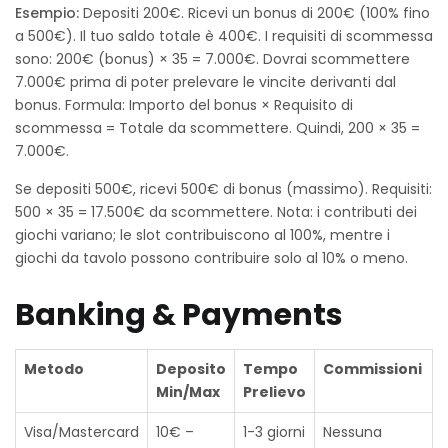
Esempio:
Depositi 200€. Ricevi un bonus di 200€ (100% fino
a 500€). Il tuo saldo totale è 400€. I requisiti di scommessa
sono: 200€ (bonus) × 35 = 7.000€. Dovrai scommettere
7.000€ prima di poter prelevare le vincite derivanti dal
bonus. Formula: Importo del bonus × Requisito di
scommessa = Totale da scommettere. Quindi, 200 × 35 =
7.000€.
Se depositi 500€, ricevi 500€ di bonus (massimo). Requisiti:
500 × 35 = 17.500€ da scommettere. Nota: i contributi dei
giochi variano; le slot contribuiscono al 100%, mentre i
giochi da tavolo possono contribuire solo al 10% o meno.
Banking & Payments
Metodo
Deposito
Tempo
Commissioni
Min/Max
Prelievo
Visa/Mastercard
10€ –
1-3 giorni
Nessuna