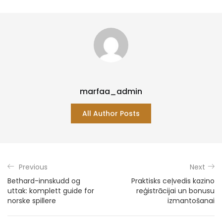
marfaa_admin
All Author Posts
Previous
Next
Bethard-innskudd og
Praktisks ceļvedis kazino
uttak: komplett guide for
reģistrācijai un bonusu
norske spillere
izmantošanai