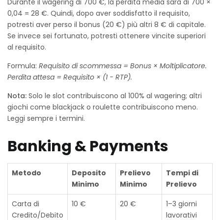
Durante il wagering di 700 €, la perdita media sarà di 700 ×
0,04 = 28 €. Quindi, dopo aver soddisfatto il requisito,
potresti aver perso il bonus (20 €) più altri 8 € di capitale.
Se invece sei fortunato, potresti ottenere vincite superiori
al requisito.
Formula:
Requisito di scommessa = Bonus × Moltiplicatore.
Perdita attesa = Requisito × (1 − RTP).
Nota:
Solo le slot contribuiscono al 100% al wagering; altri
giochi come blackjack o roulette contribuiscono meno.
Leggi sempre i termini.
Banking & Payments
Metodo
Deposito
Prelievo
Tempi di
Minimo
Minimo
Prelievo
Carta di
10 €
20 €
1–3 giorni
Credito/Debito
lavorativi