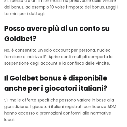
Sì, spesso c’è un limite massimo prelevabile dalle vincite
del bonus, ad esempio 10 volte l’importo del bonus. Leggi i
termini per i dettagli.
Posso avere più di un conto su
Goldbet?
No, è consentito un solo account per persona, nucleo
familiare e indirizzo IP. Aprire conti multipli comporta la
sospensione degli account e la confisca delle vincite.
Il Goldbet bonus è disponibile
anche per i giocatori italiani?
Sì, ma le offerte specifiche possono variare in base alla
giurisdizione. I giocatori italiani registrati con licenza ADM
hanno accesso a promozioni conformi alle normative
locali.