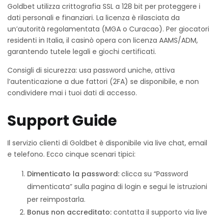
Goldbet utilizza crittografia SSL a 128 bit per proteggere i
dati personali e finanziari. La licenza è rilasciata da
un’autorità regolamentata (MGA o Curacao). Per giocatori
residenti in Italia, il casinò opera con licenza AAMS/ADM,
garantendo tutele legali e giochi certificati.
Consigli di sicurezza: usa password uniche, attiva
l’autenticazione a due fattori (2FA) se disponibile, e non
condividere mai i tuoi dati di accesso.
Support Guide
Il servizio clienti di Goldbet è disponibile via live chat, email
e telefono. Ecco cinque scenari tipici:
Dimenticato la password:
clicca su “Password
dimenticata” sulla pagina di login e segui le istruzioni
per reimpostarla.
Bonus non accreditato:
contatta il supporto via live