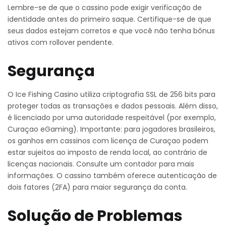
Lembre-se de que o cassino pode exigir verificação de
identidade antes do primeiro saque. Certifique-se de que
seus dados estejam corretos e que você não tenha bônus
ativos com rollover pendente.
Segurança
O Ice Fishing Casino utiliza criptografia SSL de 256 bits para
proteger todas as transações e dados pessoais. Além disso,
é licenciado por uma autoridade respeitável (por exemplo,
Curaçao eGaming). Importante: para jogadores brasileiros,
os ganhos em cassinos com licença de Curaçao podem
estar sujeitos ao imposto de renda local, ao contrário de
licenças nacionais. Consulte um contador para mais
informações. O cassino também oferece autenticação de
dois fatores (2FA) para maior segurança da conta.
Solução de Problemas