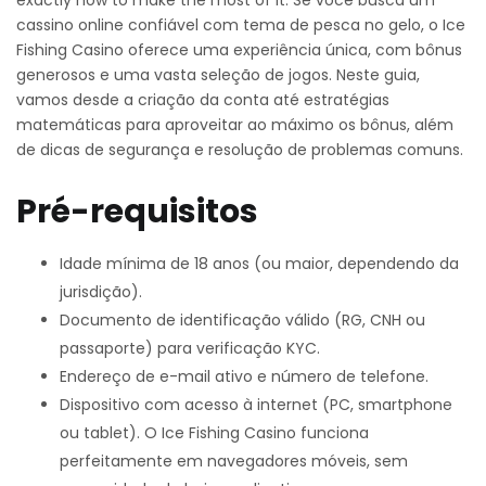
exactly how to make the most of it. Se você busca um
cassino online confiável com tema de pesca no gelo, o Ice
Fishing Casino oferece uma experiência única, com bônus
generosos e uma vasta seleção de jogos. Neste guia,
vamos desde a criação da conta até estratégias
matemáticas para aproveitar ao máximo os bônus, além
de dicas de segurança e resolução de problemas comuns.
Pré-requisitos
Idade mínima de 18 anos (ou maior, dependendo da
jurisdição).
Documento de identificação válido (RG, CNH ou
passaporte) para verificação KYC.
Endereço de e-mail ativo e número de telefone.
Dispositivo com acesso à internet (PC, smartphone
ou tablet). O Ice Fishing Casino funciona
perfeitamente em navegadores móveis, sem