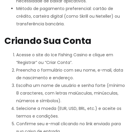
necessidade de baixar aplicativos.
Método de pagamento preferencial: cartão de
crédito, carteira digital (como Skrill ou Neteller) ou
transferência bancária.
Criando Sua Conta
Acesse o site do Ice Fishing Casino e clique em
“Registrar” ou “Criar Conta”.
Preencha o formulário com seu nome, e-mail, data
de nascimento e endereço.
Escolha um nome de usuário e senha forte (mínimo
8 caracteres, com letras maiúsculas, minúsculas,
números e símbolos).
Selecione a moeda (EUR, USD, BRL, etc.) e aceite os
termos e condições.
Confirme seu e-mail clicando no link enviado para
sua caixa de entrada.