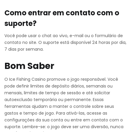
Como entrar em contato com o
suporte?
Você pode usar o chat ao vivo, e-mail ou o formulário de
contato no site. O suporte está disponível 24 horas por dia,
7 dias por semana.
Bom Saber
O Ice Fishing Casino promove o jogo responsável. Você
pode definir limites de depósito diários, semanais ou
mensais, limites de tempo de sessão e até solicitar
autoexclusão temporária ou permanente. Essas
ferramentas ajudam a manter o controle sobre seus
gastos e tempo de jogo. Para ativá-las, acesse as
configurações da sua conta ou entre em contato com o
suporte. Lembre-se: o jogo deve ser uma diversão, nunca