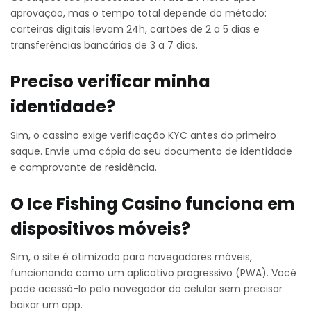
aprovação, mas o tempo total depende do método:
carteiras digitais levam 24h, cartões de 2 a 5 dias e
transferências bancárias de 3 a 7 dias.
Preciso verificar minha
identidade?
Sim, o cassino exige verificação KYC antes do primeiro
saque. Envie uma cópia do seu documento de identidade
e comprovante de residência.
O Ice Fishing Casino funciona em
dispositivos móveis?
Sim, o site é otimizado para navegadores móveis,
funcionando como um aplicativo progressivo (PWA). Você
pode acessá-lo pelo navegador do celular sem precisar
baixar um app.