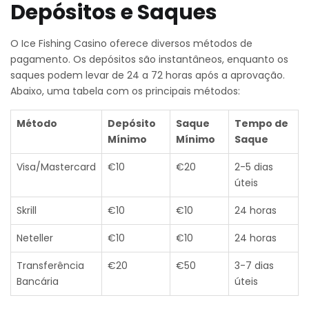
Depósitos e Saques
O Ice Fishing Casino oferece diversos métodos de
pagamento. Os depósitos são instantâneos, enquanto os
saques podem levar de 24 a 72 horas após a aprovação.
Abaixo, uma tabela com os principais métodos:
Método
Depósito
Saque
Tempo de
Mínimo
Mínimo
Saque
Visa/Mastercard
€10
€20
2-5 dias
úteis
Skrill
€10
€10
24 horas
Neteller
€10
€10
24 horas
Transferência
€20
€50
3-7 dias
Bancária
úteis