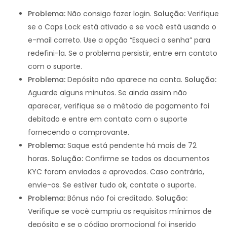
Problema:
Não consigo fazer login.
Solução:
Verifique
se o Caps Lock está ativado e se você está usando o
e-mail correto. Use a opção “Esqueci a senha” para
redefini-la. Se o problema persistir, entre em contato
com o suporte.
Problema:
Depósito não aparece na conta.
Solução:
Aguarde alguns minutos. Se ainda assim não
aparecer, verifique se o método de pagamento foi
debitado e entre em contato com o suporte
fornecendo o comprovante.
Problema:
Saque está pendente há mais de 72
horas.
Solução:
Confirme se todos os documentos
KYC foram enviados e aprovados. Caso contrário,
envie-os. Se estiver tudo ok, contate o suporte.
Problema:
Bônus não foi creditado.
Solução:
Verifique se você cumpriu os requisitos mínimos de
depósito e se o código promocional foi inserido