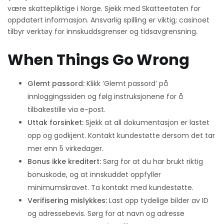
være skattepliktige i Norge. Sjekk med Skatteetaten for
oppdatert informasjon. Ansvarlig spilling er viktig; casinoet
tilbyr verktøy for innskuddsgrenser og tidsavgrensning.
When Things Go Wrong
Glemt passord:
Klikk ‘Glemt passord’ på
innloggingssiden og følg instruksjonene for å
tilbakestille via e-post.
Uttak forsinket:
Sjekk at all dokumentasjon er lastet
opp og godkjent. Kontakt kundestøtte dersom det tar
mer enn 5 virkedager.
Bonus ikke kreditert:
Sørg for at du har brukt riktig
bonuskode, og at innskuddet oppfyller
minimumskravet. Ta kontakt med kundestøtte.
Verifisering mislykkes:
Last opp tydelige bilder av ID
og adressebevis. Sørg for at navn og adresse