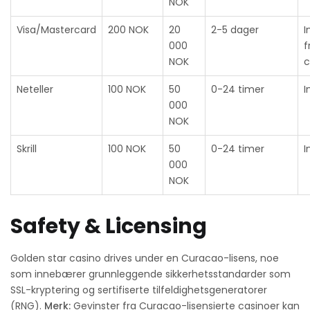
NOK
Visa/Mastercard
200 NOK
20
2-5 dager
I
000
f
NOK
c
Neteller
100 NOK
50
0-24 timer
I
000
NOK
Skrill
100 NOK
50
0-24 timer
I
000
NOK
Safety & Licensing
Golden star casino drives under en Curacao-lisens, noe
som innebærer grunnleggende sikkerhetsstandarder som
SSL-kryptering og sertifiserte tilfeldighetsgeneratorer
(RNG).
Merk:
Gevinster fra Curacao-lisensierte casinoer kan