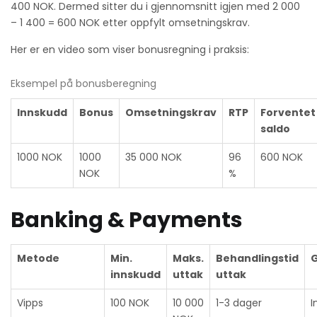
400 NOK. Dermed sitter du i gjennomsnitt igjen med 2 000
– 1 400 = 600 NOK etter oppfylt omsetningskrav.
Her er en video som viser bonusregning i praksis:
Eksempel på bonusberegning
Innskudd
Bonus
Omsetningskrav
RTP
Forventet
saldo
1000 NOK
1000
35 000 NOK
96
600 NOK
NOK
%
Banking & Payments
Metode
Min.
Maks.
Behandlingstid
innskudd
uttak
uttak
Vipps
100 NOK
10 000
1-3 dager
I