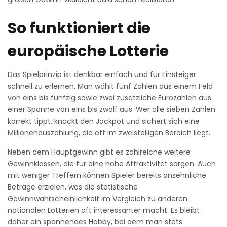
So funktioniert die
europäische Lotterie
Das Spielprinzip ist denkbar einfach und für Einsteiger
schnell zu erlernen. Man wählt fünf Zahlen aus einem Feld
von eins bis fünfzig sowie zwei zusätzliche Eurozahlen aus
einer Spanne von eins bis zwölf aus. Wer alle sieben Zahlen
korrekt tippt, knackt den Jackpot und sichert sich eine
Millionenauszahlung, die oft im zweistelligen Bereich liegt.
Neben dem Hauptgewinn gibt es zahlreiche weitere
Gewinnklassen, die für eine hohe Attraktivität sorgen. Auch
mit weniger Treffern können Spieler bereits ansehnliche
Beträge erzielen, was die statistische
Gewinnwahrscheinlichkeit im Vergleich zu anderen
nationalen Lotterien oft interessanter macht. Es bleibt
daher ein spannendes Hobby, bei dem man stets