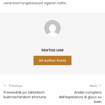
verantwortungsbewusst agieren sollte.
Marfaa uae
All Author Posts
Previous
Next
Przewodnik po zakładach
Analisi completa
bukmacherskich efortuna
dell’esperienza di gioco su
bwin