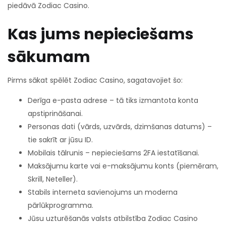
piedāvā Zodiac Casino.
Kas jums nepieciešams
sākumam
Pirms sākat spēlēt Zodiac Casino, sagatavojiet šo:
Derīga e-pasta adrese – tā tiks izmantota konta
apstiprināšanai.
Personas dati (vārds, uzvārds, dzimšanas datums) –
tie sakrīt ar jūsu ID.
Mobilais tālrunis – nepieciešams 2FA iestatīšanai.
Maksājumu karte vai e-maksājumu konts (piemēram,
Skrill, Neteller).
Stabils interneta savienojums un moderna
pārlūkprogramma.
Jūsu uzturēšanās valsts atbilstība Zodiac Casino