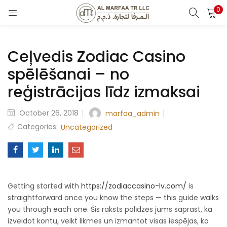
0
LOGIN
Enter your username and password to login.
Ceļvedis Zodiac Casino
spēlēšanai – no
reģistrācijas līdz izmaksai
Posted
October 26, 2018
marfaa_admin
Remember me
on
Categories:
Uncategorized
Login
Lost password?
Getting started with
https://zodiaccasino-lv.com/
is
straightforward once you know the steps — this guide walks
you through each one. Šis raksts palīdzēs jums saprast, kā
izveidot kontu, veikt likmes un izmantot visas iespējas, ko