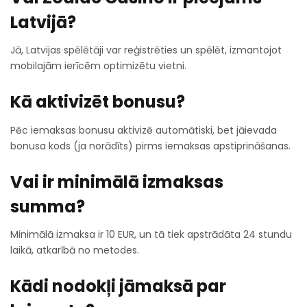
Latvijā?
Jā, Latvijas spēlētāji var reģistrēties un spēlēt, izmantojot
mobilajām ierīcēm optimizētu vietni.
Kā aktivizēt bonusu?
Pēc iemaksas bonusu aktivizē automātiski, bet jāievada
bonusa kods (ja norādīts) pirms iemaksas apstiprināšanas.
Vai ir minimālā izmaksas
summa?
Minimālā izmaksa ir 10 EUR, un tā tiek apstrādāta 24 stundu
laikā, atkarībā no metodes.
Kādi nodokļi jāmaksā par