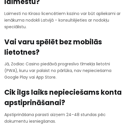
laimestu?
Laimesti no Kiraso licencētiem kazino var būt apliekami ar
ienākuma nodokli Latvijā – konsultējieties ar nodokļu
speciālistu.
Vai varu spēlēt bez mobilās
lietotnes?
Jā, Zodiac Casino piedāvā progresīvo tīmekļa lietotni
(PWA), kuru var palaist no pārlūka, nav nepieciešama
Google Play vai App Store.
Cik ilgs laiks nepieciešams konta
apstiprināšanai?
Apstiprināšana parasti aizņem 24–48 stundas pēc
dokumentu iesniegšanas.