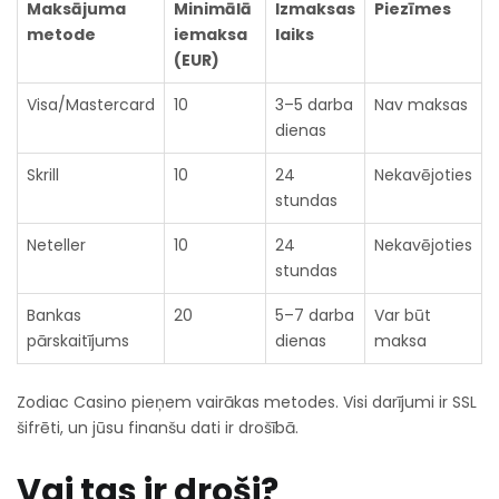
Maksājuma
Minimālā
Izmaksas
Piezīmes
metode
iemaksa
laiks
(EUR)
Visa/Mastercard
10
3–5 darba
Nav maksas
dienas
Skrill
10
24
Nekavējoties
stundas
Neteller
10
24
Nekavējoties
stundas
Bankas
20
5–7 darba
Var būt
pārskaitījums
dienas
maksa
Zodiac Casino pieņem vairākas metodes. Visi darījumi ir SSL
šifrēti, un jūsu finanšu dati ir drošībā.
Vai tas ir droši?