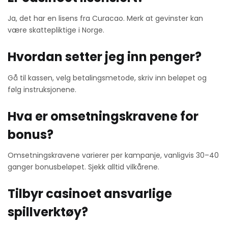
Ja, det har en lisens fra Curacao. Merk at gevinster kan
være skattepliktige i Norge.
Hvordan setter jeg inn penger?
Gå til kassen, velg betalingsmetode, skriv inn beløpet og
følg instruksjonene.
Hva er omsetningskravene for
bonus?
Omsetningskravene varierer per kampanje, vanligvis 30–40
ganger bonusbeløpet. Sjekk alltid vilkårene.
Tilbyr casinoet ansvarlige
spillverktøy?