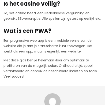
Is het casino veilig?
Ja, het casino heeft een Nederlandse vergunning en
gebruikt SSL-encryptie. Alle spellen zijn getest op eerlijkheid.
Wat is een PWA?
Een progressive web app is een mobiele versie van de
website die je aan je startscherm kunt toevoegen. Het
werkt als een app, maar is eigenlijk een website.
Met deze gids ben je helemaal klaar om optimaal te
profiteren van de mogelijkheden. Onthoud altijd: speel
verantwoord en gebruik de beschikbare limieten en tools.
Veel succes!