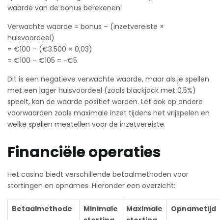
waarde van de bonus berekenen:
Verwachte waarde = bonus – (inzetvereiste ×
huisvoordeel)
= €100 – (€3.500 × 0,03)
= €100 – €105 = -€5.
Dit is een negatieve verwachte waarde, maar als je spellen
met een lager huisvoordeel (zoals blackjack met 0,5%)
speelt, kan de waarde positief worden. Let ook op andere
voorwaarden zoals maximale inzet tijdens het vrijspelen en
welke spellen meetellen voor de inzetvereiste.
Financiële operaties
Het casino biedt verschillende betaalmethoden voor
stortingen en opnames. Hieronder een overzicht:
Betaalmethode
Minimale
Maximale
Opnametijd