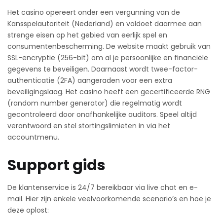
Het casino opereert onder een vergunning van de
Kansspelautoriteit (Nederland) en voldoet daarmee aan
strenge eisen op het gebied van eerlijk spel en
consumentenbescherming. De website maakt gebruik van
SSL-encryptie (256-bit) om al je persoonlijke en financiële
gegevens te beveiligen. Daarnaast wordt twee-factor-
authenticatie (2FA) aangeraden voor een extra
beveiligingslaag. Het casino heeft een gecertificeerde RNG
(random number generator) die regelmatig wordt
gecontroleerd door onafhankelijke auditors. Speel altijd
verantwoord en stel stortingslimieten in via het
accountmenu.
Support gids
De klantenservice is 24/7 bereikbaar via live chat en e-
mail. Hier zijn enkele veelvoorkomende scenario’s en hoe je
deze oplost: