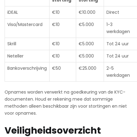
storting
storting
iDEAL
€10
€10.000
Direct
Visa/Mastercard
€10
€5.000
1-3
werkdagen
Skrill
€10
€5.000
Tot 24 uur
Neteller
€10
€5.000
Tot 24 uur
Bankoverschrijving
€50
€25.000
2-5
werkdagen
Opnames worden verwerkt na goedkeuring van de KYC-
documenten. Houd er rekening mee dat sommige
methoden alleen beschikbaar zijn voor stortingen en niet
voor opnames.
Veiligheidsoverzicht