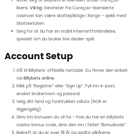
lisens.
Viktig:
Gevinster fra Curaçao-lisensierte
casinoer kan være skattepliktige i Norge – sjekk med
Skatteetaten.
Sørg for at du har en stabil internettforbindelse,
spesielt om du bruker live dealer-spill.
Account Setup
Gå til Billybets’ offisielle nettside. Du finner den enkelt
via
Billybets online
.
Klikk på “Registrer” eller “Sign Up”. Fyll inn e-post,
ønsket brukernavn og passord.
Velg ditt land og foretrukket valuta (NOK er
tilgjengelig).
Skriv inn bonusen du vil ha – hvis du har en billybets
casino bonus code, skriv den inn i feltet “Bonuskode”.
Bekreft at du er over 18 år og godta vilkårene.