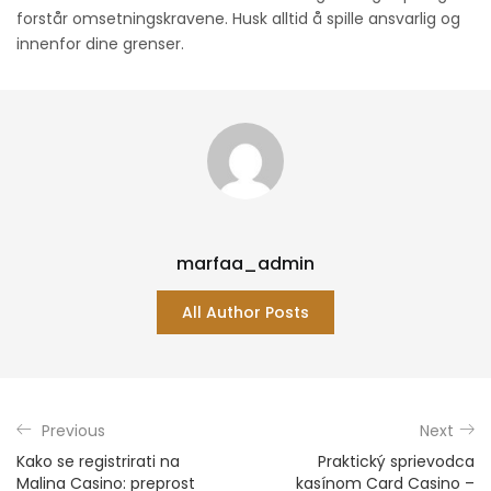
forstår omsetningskravene. Husk alltid å spille ansvarlig og
innenfor dine grenser.
marfaa_admin
All Author Posts
Previous
Next
Kako se registrirati na
Praktický sprievodca
Malina Casino: preprost
kasínom Card Casino –