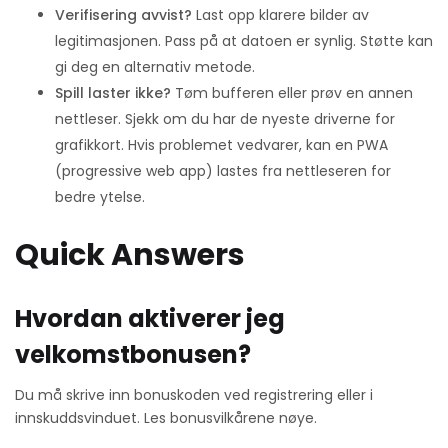
Verifisering avvist?
Last opp klarere bilder av
legitimasjonen. Pass på at datoen er synlig. Støtte kan
gi deg en alternativ metode.
Spill laster ikke?
Tøm bufferen eller prøv en annen
nettleser. Sjekk om du har de nyeste driverne for
grafikkort. Hvis problemet vedvarer, kan en PWA
(progressive web app) lastes fra nettleseren for
bedre ytelse.
Quick Answers
Hvordan aktiverer jeg
velkomstbonusen?
Du må skrive inn bonuskoden ved registrering eller i
innskuddsvinduet. Les bonusvilkårene nøye.