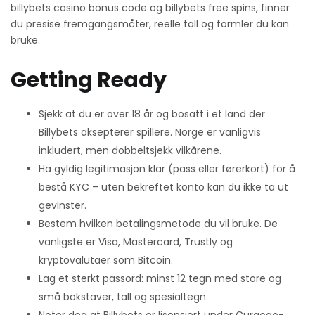
billybets casino bonus code og billybets free spins, finner
du presise fremgangsmåter, reelle tall og formler du kan
bruke.
Getting Ready
Sjekk at du er over 18 år og bosatt i et land der
Billybets aksepterer spillere. Norge er vanligvis
inkludert, men dobbeltsjekk vilkårene.
Ha gyldig legitimasjon klar (pass eller førerkort) for å
bestå KYC – uten bekreftet konto kan du ikke ta ut
gevinster.
Bestem hvilken betalingsmetode du vil bruke. De
vanligste er Visa, Mastercard, Trustly og
kryptovalutaer som Bitcoin.
Lag et sterkt passord: minst 12 tegn med store og
små bokstaver, tall og spesialtegn.
Noter deg at Billybets er lisensiert under Curaçao-