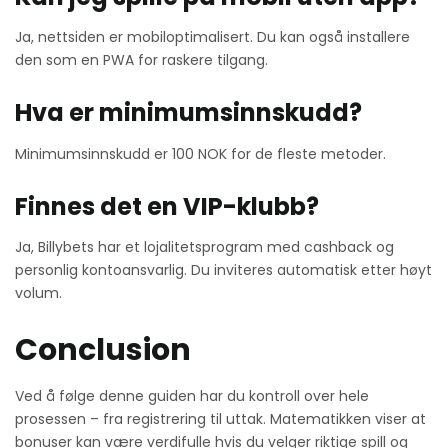
Ja, nettsiden er mobiloptimalisert. Du kan også installere
den som en PWA for raskere tilgang.
Hva er minimumsinnskudd?
Minimumsinnskudd er 100 NOK for de fleste metoder.
Finnes det en VIP-klubb?
Ja, Billybets har et lojalitetsprogram med cashback og
personlig kontoansvarlig. Du inviteres automatisk etter høyt
volum.
Conclusion
Ved å følge denne guiden har du kontroll over hele
prosessen – fra registrering til uttak. Matematikken viser at
bonuser kan være verdifulle hvis du velger riktige spill og