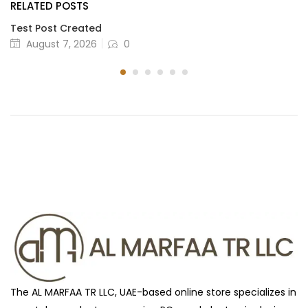
RELATED POSTS
Test Post Created
Posted
August 7, 2026
0
on
The AL MARFAA TR LLC, UAE-based online store specializes in