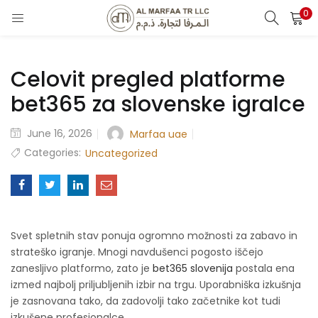
0
LOGIN
Enter your username and password to login.
Celovit pregled platforme
bet365 za slovenske igralce
Posted
June 16, 2026
Marfaa uae
on
Categories:
Uncategorized
Remember me
Login
Lost password?
Svet spletnih stav ponuja ogromno možnosti za zabavo in
strateško igranje. Mnogi navdušenci pogosto iščejo
zanesljivo platformo, zato je
bet365 slovenija
postala ena
izmed najbolj priljubljenih izbir na trgu. Uporabniška izkušnja
je zasnovana tako, da zadovolji tako začetnike kot tudi
izkušene profesionalce.