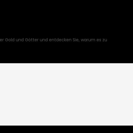
ler Gold und Götter und entdecken Sie, warum es zu