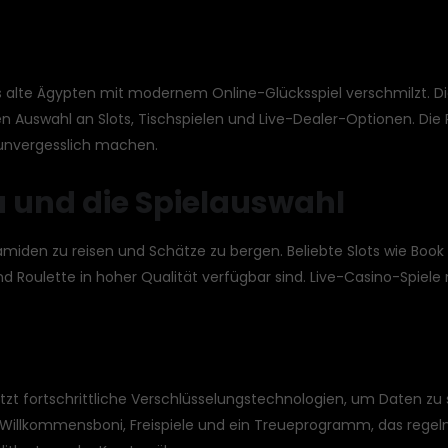
lte Ägypten mit modernem Online-Glücksspiel verschmilzt. Diese
 Auswahl an Slots, Tischspielen und Live-Dealer-Optionen. Die 
 unvergesslich machen.
a und die Spielauswahl
yramiden zu reisen und Schätze zu bergen. Beliebte Slots wie Bo
und Roulette in hoher Qualität verfügbar sind. Live-Casino-Spiel
tzt fortschrittliche Verschlüsselungstechnologien, um Daten zu
ige Willkommensboni, Freispiele und ein Treueprogramm, das reg