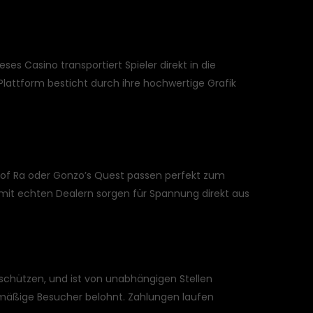
s Casino transportiert Spieler direkt in die
Plattform besticht durch ihre hochwertige Grafik
ok of Ra oder Gonzo’s Quest passen perfekt zum
e mit echten Dealern sorgen für Spannung direkt aus
 schützen, und ist von unabhängigen Stellen
elmäßige Besucher belohnt. Zahlungen laufen