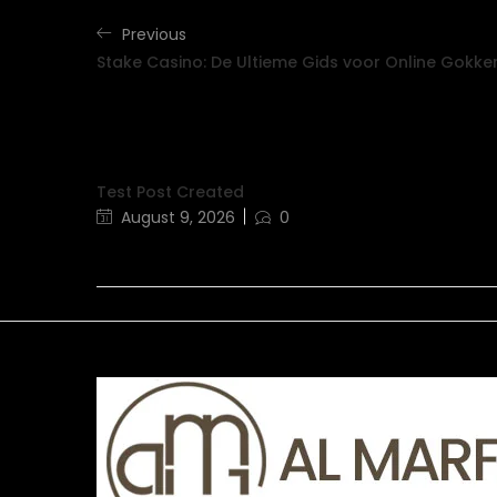
Previous
Stake Casino: De Ultieme Gids voor Online Gokke
Related Posts
Test Post Created
Posted
August 9, 2026
0
on