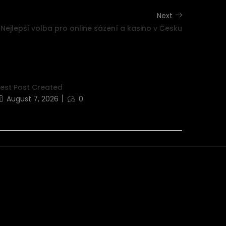
Next
Nejlepší volba pro online sázení a kasino v Česku
est Post Created
Test Po
Posted
Poste
August 7, 2026
0
Augu
on
on