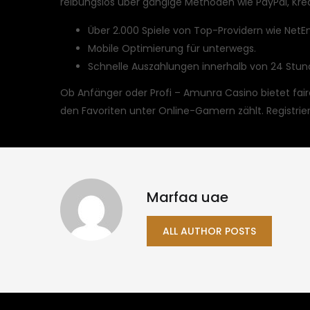
reibungslos über gängige Methoden wie PayPal, Kre
Über 2.000 Spiele von Top-Providern wie NetE
Mobile Optimierung für unterwegs.
Schnelle Auszahlungen innerhalb von 24 Stun
Ob Anfänger oder Profi – Amunra Casino bietet fai
den Favoriten unter Online-Gamern zählt. Registrier
Marfaa uae
ALL AUTHOR POSTS