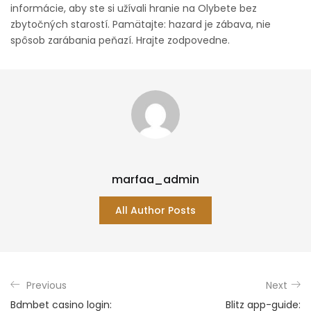
informácie, aby ste si užívali hranie na Olybete bez
zbytočných starostí. Pamätajte: hazard je zábava, nie
spôsob zarábania peňazí. Hrajte zodpovedne.
marfaa_admin
All Author Posts
Previous
Next
Bdmbet casino login:
Blitz app-guide: