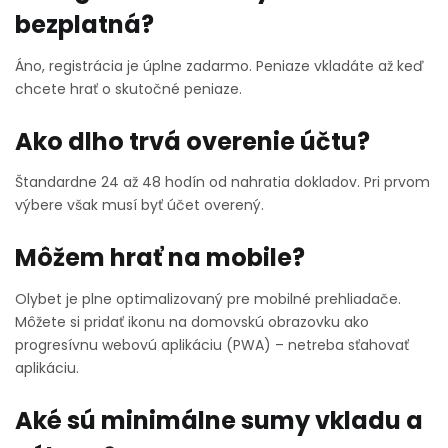
bezplatná?
Áno, registrácia je úplne zadarmo. Peniaze vkladáte až keď
chcete hrať o skutočné peniaze.
Ako dlho trvá overenie účtu?
Štandardne 24 až 48 hodín od nahratia dokladov. Pri prvom
výbere však musí byť účet overený.
Môžem hrať na mobile?
Olybet je plne optimalizovaný pre mobilné prehliadače.
Môžete si pridať ikonu na domovskú obrazovku ako
progresívnu webovú aplikáciu (PWA) – netreba sťahovať
aplikáciu.
Aké sú minimálne sumy vkladu a