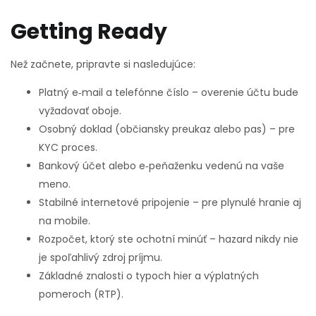
Getting Ready
Než začnete, pripravte si nasledujúce:
Platný e‑mail a telefónne číslo – overenie účtu bude
vyžadovať oboje.
Osobný doklad (občiansky preukaz alebo pas) – pre
KYC proces.
Bankový účet alebo e‑peňaženku vedenú na vaše
meno.
Stabilné internetové pripojenie – pre plynulé hranie aj
na mobile.
Rozpočet, ktorý ste ochotní minúť – hazard nikdy nie
je spoľahlivý zdroj príjmu.
Základné znalosti o typoch hier a výplatných
pomeroch (RTP).