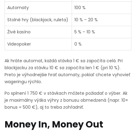
Automaty
100 %
Stolné hry (blackjack, ruleta)
10 % – 20 %
Živé kasíno
5 % – 10 %
Videopoker
0 %
Ak hráte automat, každá stávka 1 € sa započíta celá. Pri
blackjacku za stávku 10 € sa započíta len 1 € (pri 10 %).
Preto je výhodnejšie hrať automaty, pokiaľ chcete vyhovieť
wageringu rýchlo.
Po splnení 1 750 € v stávkach môžete požiadať o výber. Ak
je maximálny výška výhry z bonusu obmedzená (napr. 10×
bonus = 500 €), aj to treba zohľadniť.
Money In, Money Out