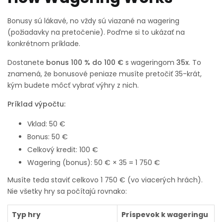
Bonusy sú lákavé, no vždy sú viazané na wagering
(požiadavky na pretočenie). Poďme si to ukázať na
konkrétnom príklade.
Dostanete
bonus 100 % do 100 €
s wageringom
35x
. To
znamená, že bonusové peniaze musíte pretočiť 35-krát,
kým budete môcť vybrať výhry z nich.
Príklad výpočtu:
Vklad: 50 €
Bonus: 50 €
Celkový kredit: 100 €
Wagering (bonus): 50 € × 35 = 1 750 €
Musíte teda staviť celkovo 1 750 € (vo viacerých hrách).
Nie všetky hry sa počítajú rovnako:
Typ hry
Príspevok k wageringu