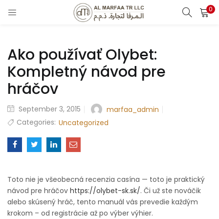
0
LOGIN
Enter your username and password to login.
Ako používať Olybet:
Kompletný návod pre
hráčov
Posted
September 3, 2015
marfaa_admin
Remember me
on
Categories:
Uncategorized
Login
Lost password?
Toto nie je všeobecná recenzia casína — toto je praktický
návod pre hráčov
https://olybet-sk.sk/
. Či už ste nováčik
alebo skúsený hráč, tento manuál vás prevedie každým
krokom – od registrácie až po výber výhier.