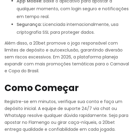
App Mobile:
Baixe o aplicativo para apostar a
qualquer momento, com login seguro e notificações
em tempo real.
Segurança:
Licenciada internacionalmente, usa
criptografia SSL para proteger dados.
Além disso, a 20bet promove o jogo responsável com
limites de depósito e autoexclusão, garantindo diversão
sem riscos excessivos. Em 2026, a plataforma planeja
expandir com mais promoções temáticas para o Carnaval
e Copa do Brasil.
Como Começar
Registre-se em minutos, verifique sua conta e faça um
depósito inicial. A equipe de suporte 24/7 via chat ou
WhatsApp resolve qualquer dúvida rapidamente. Seja para
apostar no Flamengo ou girar caça-níqueis, a 20bet
entrega qualidade e confiabilidade em cada jogada.