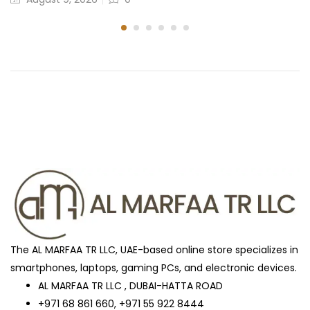
on
The AL MARFAA TR LLC, UAE-based online store specializes in
smartphones, laptops, gaming PCs, and electronic devices.
AL MARFAA TR LLC , DUBAI-HATTA ROAD
+971 68 861 660, +971 55 922 8444