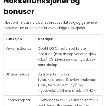
Nøkkelfunksjoner og
bonuser
1xbet online casino tilbyr et bredt spillutvalg og generøse
bonuser. Her er en oversikt over viktige funksjoner:
Funksjon
Detaljer
Velkomstbonus
Opptil 100 % match på første
innskudd (maksbeløp varierer, sjekk
vilkår). Omdreiningskrav: typisk 30x
bonusbeløp.
Uttaksmetoder
Bankoverføring, kort
(Visa/Mastercard), e-lommebøker
(Skrill, Neteller, ecoPayz) og
kryptovaluta. Minste uttak: 100 NOK.
Behandlingstid
E-lommebøker: 0–24 timer. Kort: 1–3
bankdager. Bankoverføring: 2–5