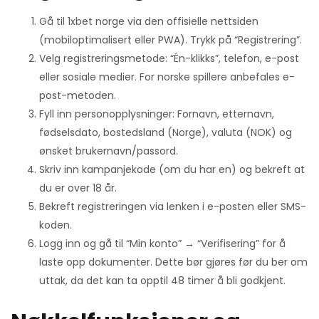
Gå til 1xbet norge via den offisielle nettsiden
(mobiloptimalisert eller PWA). Trykk på “Registrering”.
Velg registreringsmetode: “Én-klikks”, telefon, e-post
eller sosiale medier. For norske spillere anbefales e-
post-metoden.
Fyll inn personopplysninger: Fornavn, etternavn,
fødselsdato, bostedsland (Norge), valuta (NOK) og
ønsket brukernavn/passord.
Skriv inn kampanjekode (om du har en) og bekreft at
du er over 18 år.
Bekreft registreringen via lenken i e-posten eller SMS-
koden.
Logg inn og gå til “Min konto” → “Verifisering” for å
laste opp dokumenter. Dette bør gjøres før du ber om
uttak, da det kan ta opptil 48 timer å bli godkjent.