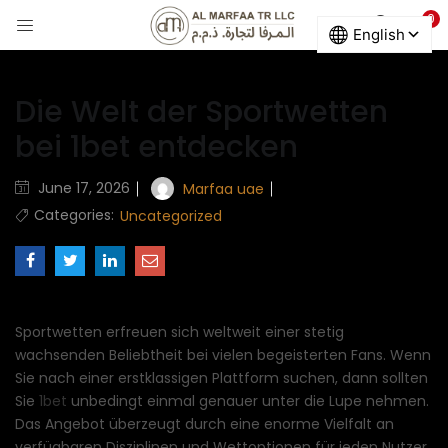
0
LOGIN
Enter your username and password to login.
Die Welt der Sportwetten
bei 1bet entdecken
Posted
June 17, 2026
Marfaa uae
on
Categories:
Uncategorized
Remember me
Login
Lost password?
Sportwetten erfreuen sich weltweit einer stetig
wachsenden Beliebtheit bei vielen begeisterten Fans. Wenn
Sie nach einer erstklassigen Plattform suchen, dann sollten
Sie
1bet
unbedingt einmal genauer unter die Lupe nehmen.
Das Angebot überzeugt durch eine enorme Vielfalt an
verfügbaren Disziplinen und Wettoptionen für jeden Nutzer.