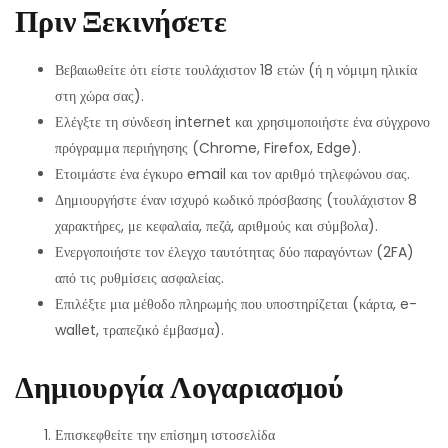
Πριν Ξεκινήσετε
Βεβαιωθείτε ότι είστε τουλάχιστον 18 ετών (ή η νόμιμη ηλικία
στη χώρα σας).
Ελέγξτε τη σύνδεση internet και χρησιμοποιήστε ένα σύγχρονο
πρόγραμμα περιήγησης (Chrome, Firefox, Edge).
Ετοιμάστε ένα έγκυρο email και τον αριθμό τηλεφώνου σας.
Δημιουργήστε έναν ισχυρό κωδικό πρόσβασης (τουλάχιστον 8
χαρακτήρες, με κεφαλαία, πεζά, αριθμούς και σύμβολα).
Ενεργοποιήστε τον έλεγχο ταυτότητας δύο παραγόντων (2FA)
από τις ρυθμίσεις ασφαλείας.
Επιλέξτε μια μέθοδο πληρωμής που υποστηρίζεται (κάρτα, e-
wallet, τραπεζικό έμβασμα).
Δημιουργία Λογαριασμού
Επισκεφθείτε την επίσημη ιστοσελίδα