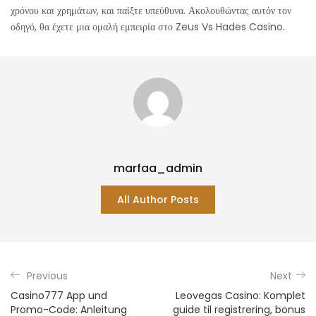
χρόνου και χρημάτων, και παίξτε υπεύθυνα. Ακολουθώντας αυτόν τον
οδηγό, θα έχετε μια ομαλή εμπειρία στο Zeus Vs Hades Casino.
marfaa_admin
All Author Posts
Previous
Next
Casino777 App und
Leovegas Casino: Komplet
Promo-Code: Anleitung
guide til registrering, bonus