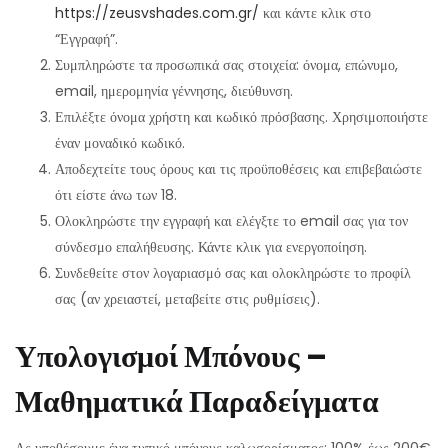
https://zeusvshades.com.gr/
και κάντε κλικ στο
“Εγγραφή”.
Συμπληρώστε τα προσωπικά σας στοιχεία: όνομα, επώνυμο,
email, ημερομηνία γέννησης, διεύθυνση.
Επιλέξτε όνομα χρήστη και κωδικό πρόσβασης. Χρησιμοποιήστε
έναν μοναδικό κωδικό.
Αποδεχτείτε τους όρους και τις προϋποθέσεις και επιβεβαιώστε
ότι είστε άνω των 18.
Ολοκληρώστε την εγγραφή και ελέγξτε το email σας για τον
σύνδεσμο επαλήθευσης. Κάντε κλικ για ενεργοποίηση.
Συνδεθείτε στον λογαριασμό σας και ολοκληρώστε το προφίλ
σας (αν χρειαστεί, μεταβείτε στις ρυθμίσεις).
Υπολογισμοί Μπόνους –
Μαθηματικά Παραδείγματα
Ας υποθέσουμε ένα τυπικό μπόνους καλωσορίσματος: 100% έως 200€