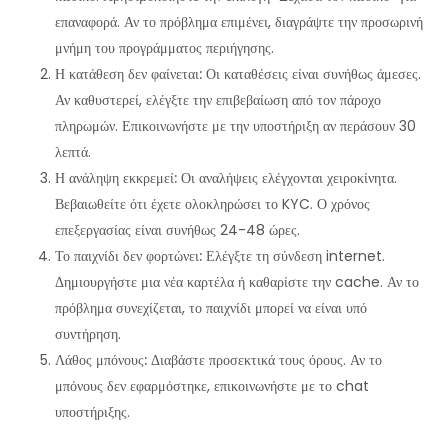
επαναφορά. Αν το πρόβλημα επιμένει, διαγράψτε την προσωρινή
μνήμη του προγράμματος περιήγησης.
Η κατάθεση δεν φαίνεται:
Οι καταθέσεις είναι συνήθως άμεσες.
Αν καθυστερεί, ελέγξτε την επιβεβαίωση από τον πάροχο
πληρωμών. Επικοινωνήστε με την υποστήριξη αν περάσουν 30
λεπτά.
Η ανάληψη εκκρεμεί:
Οι αναλήψεις ελέγχονται χειροκίνητα.
Βεβαιωθείτε ότι έχετε ολοκληρώσει το KYC. Ο χρόνος
επεξεργασίας είναι συνήθως 24-48 ώρες.
Το παιχνίδι δεν φορτώνει:
Ελέγξτε τη σύνδεση internet.
Δημιουργήστε μια νέα καρτέλα ή καθαρίστε την cache. Αν το
πρόβλημα συνεχίζεται, το παιχνίδι μπορεί να είναι υπό
συντήρηση.
Λάθος μπόνους:
Διαβάστε προσεκτικά τους όρους. Αν το
μπόνους δεν εφαρμόστηκε, επικοινωνήστε με το chat
υποστήριξης.