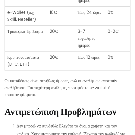
ημέρες
e-Wallet (π.χ.
10€
Έως 24 ώρες
0%
Skrill, Neteller)
Τραπεζικό Έμβασμα
20€
3-7
0-2€
εργάσιμες
ημέρες
Κρυπτονομίσματα
20€
Έως 12 ώρες
0%
(BTC, ETH)
Οι καταθέσεις είναι συνήθως άμεσες, ενώ οι αναλήψεις απαιτούν
επαλήθευση. Για ταχύτερη ανάληψη, προτιμήστε e-wallet ή
κρυπτονομίσματα.
Αντιμετώπιση Προβλημάτων
Δεν μπορώ να συνδεθώ:
Ελέγξτε το όνομα χρήστη και τον
κωδικό. Χρησιμοποιήστε την επιλογή “Ξέχασα τον κωδικό” για