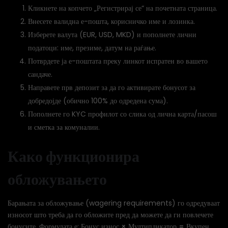
Кликнете на копчето „Регистрирај се“ на почетната страница.
Внесете валидна е-пошта, корисничко име и лозинка.
Изберете валута (EUR, USD, MKD) и пополнете лични
податоци: име, презиме, датум на раѓање.
Потврдете ја е-поштата преку линкот испратен во вашето
сандаче.
Направете прв депозит за да го активирате бонусот за
добредојде (обично 100% до одредена сума).
Пополнете го KYC профилот со слика од лична карта/пасош
и сметка за комуналии.
Како функционира
обложувањето
Барањата за обложување (wagering requirements) го одредуваат
износот што треба да го обложите пред да можете да ги повлечете
бонусите. Формулата е:
Бонус износ × Мултипликатор = Вкупен