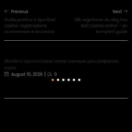
Previous
Next
Guida pratica a Sportbet
Slik registrerer du deg hos
casino: registrazione,
ibet casino online – en
scommesse e sicurezza
komplett guide
RELATED POSTS
Мостбет и простота ставок: почему новичкам здесь комфортнее
играть
Posted
August 10, 2026
0
on