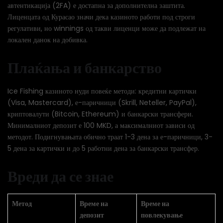
автентикација (2FA) е достапна за дополнителна заштита.
Лиценцата од Курасао значи дека казиното работи под строги
регулативи, но winnings од такви лиценци може да подлежат на
локален данок на добивка.
Плаќања и банкарство
Ice Fishing казиното нуди повеќе методи: кредитни картички
(Visa, Mastercard), е-паричници (Skrill, Neteller, PayPal),
криптовалути (Bitcoin, Ethereum) и банкарски трансфери.
Минималниот депозит е 100 MKD, а максималниот зависи од
методот. Подигнувањата обично траат 1-3 дена за е-паричници, 3-
5 дена за картички и до 5 работни дена за банкарски трансфер.
Вреди да се знае
Метод
Време на
Време на
депозит
повлекување