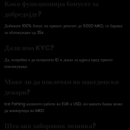
Како функционира бонусот за
добредојде?
Добивате 100% бонус на првиот депозит до 5000 MKD, со барање
за обложување од 35x.
Дали има KYC?
Да, потребно е да испратите ID и доказ за адреса пред првото
повлекување.
Може ли да повлечам во македонски
денари?
Ice Fishing казиното работи во EUR и USD, но вашата банка може
да конвертира во MKD.
Што ако заборавив лозинка?